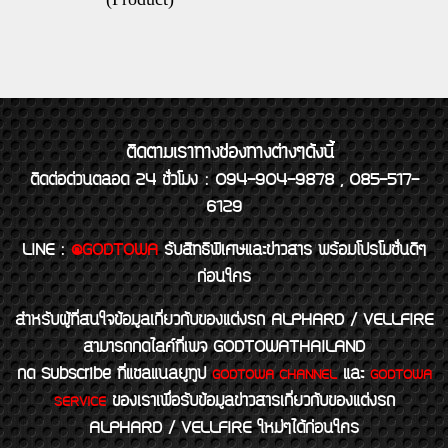
ติดตามเราทางช่องทางต่างๆดังนี้
ติดต่อด่วนตลอด 24 ชั่วโมง : 094-904-9878 , 085-517-
6129
LINE
:
@GODTOWA
รับสิทธิพิเศษและข่าวสาร พร้อมโปรโมชั่นดีๆ
ก่อนใคร
สำหรับผู้ที่สนใจข้อมูลเกี่ยวกับของแต่งรถ ALPHARD / VELLFIRE
สามารถกดไลค์ที่เพจ GODTOWATHAILAND
กด Subscribe ที่แชลแนลยูทูป
และ
GODTOWA CHANNEL
GODTOWA
ของเราเพื่อรับข้อมูลข่าวสารเกี่ยวกับของแต่งรถ
SERVICE
ALPHARD / VELLFIRE ใหม่ๆได้ก่อนใคร