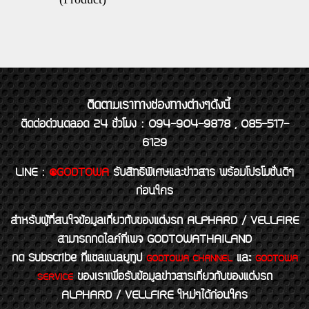
ติดตามเราทางช่องทางต่างๆดังนี้
ติดต่อด่วนตลอด 24 ชั่วโมง : 094-904-9878 , 085-517-
6129
LINE
:
@GODTOWA
รับสิทธิพิเศษและข่าวสาร พร้อมโปรโมชั่นดีๆ
ก่อนใคร
สำหรับผู้ที่สนใจข้อมูลเกี่ยวกับของแต่งรถ ALPHARD / VELLFIRE
สามารถกดไลค์ที่เพจ GODTOWATHAILAND
กด Subscribe ที่แชลแนลยูทูป
และ
GODTOWA CHANNEL
GODTOWA
ของเราเพื่อรับข้อมูลข่าวสารเกี่ยวกับของแต่งรถ
SERVICE
ALPHARD / VELLFIRE ใหม่ๆได้ก่อนใคร