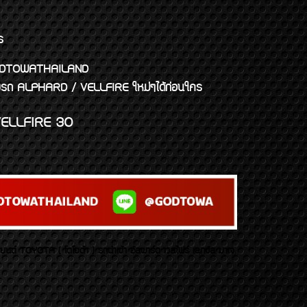
ร
พจ GODTOWATHAILAND
งแต่งรถ ALPHARD / VELLFIRE ใหม่ๆได้ก่อนใคร
ELLFIRE 30
บยนต์ TOYOTA ( โตโยต้า ) รถนำเข้า อัลพาร์ด เวลไฟร์ เลกซัส มาเจ