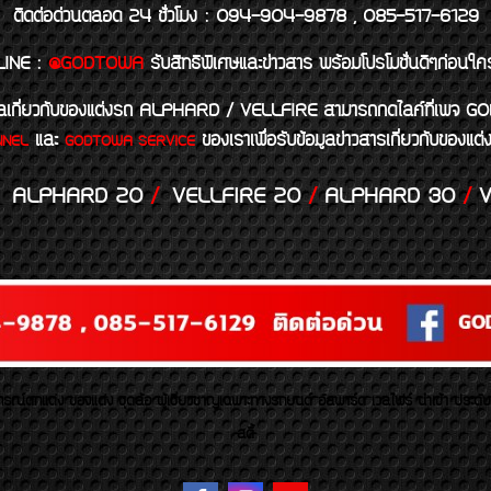
ติดต่อด่วนตลอด 24 ชั่วโมง : 094-904-9878 , 085-517-6129
LINE
:
@GODTOWA
รับสิทธิพิเศษและข่าวสาร พร้อมโปรโมชั่นดีๆก่อนใค
้อมูลเกี่ยวกับของแต่งรถ ALPHARD / VELLFIRE สามารถกดไลค์ที่เ
และ
ของเราเพื่อรับข้อมูลข่าวสารเกี่ยวกับขอ
NNEL
GODTOWA SERVICE
ALPHARD 20
/
VELLFIRE 20
/
ALPHARD 30
/
V
รณ์ตกแต่ง ของแต่ง ชุดล้อ ผู้เชี่ยวชาญเฉพาะทางรถยนต์ อัลพาร์ด เวลไฟร์ นำเข้า ประดั
สตี้