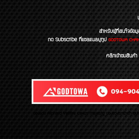
สำหรับผู้ที่สนใจข
กด Subscribe ที่แชลแนลยูทูป
GODTOWA CHA
คลิกเข้าชมสินค้า
ของเเต่ง Alphard Vellfire Lexus Majesty ของเเต่งรถนำเข้า อุปก