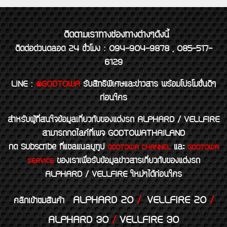
ติดตามเราทางช่องทางต่างๆดังนี้
ติดต่อด่วนตลอด 24 ชั่วโมง : 094-904-9878 , 085-517-
6129
LINE
:
@GODTOWA
รับสิทธิพิเศษและข่าวสาร พร้อมโปรโมชั่นดีๆ
ก่อนใคร
สำหรับผู้ที่สนใจข้อมูลเกี่ยวกับของแต่งรถ ALPHARD / VELLFIRE
สามารถกดไลค์ที่เพจ GODTOWATHAILAND
กด Subscribe ที่แชลแนลยูทูป
และ
GODTOWA CHANNEL
GODTOWA
ของเราเพื่อรับข้อมูลข่าวสารเกี่ยวกับของแต่งรถ
SERVICE
ALPHARD / VELLFIRE ใหม่ๆได้ก่อนใคร
ALPHARD 20
/
VELLFIRE 20
/
คลิกเข้าชมสินค้า
ALPHARD 30
/
VELLFIRE 30