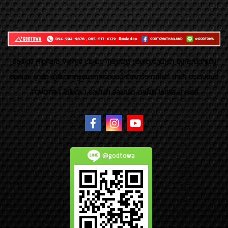
ของเเต่ง Alphard Vellfire Lexus Majesty ของเเต่งรถนำเข้า อุปกรณ์ตกแต่ง
ของแต่ง ชุดล้อ ผู้เชี่ยวชาญเฉพาะทางรถยนต์ อัลพาร์ด เวลไฟร์ นำเข้า ประดับยนต์
TOYOTA ( โตโยต้า ) รถนำเข้า อัลพาร์ด เวลไฟร์ เลกซัส มาเจสตี้
@godtowa