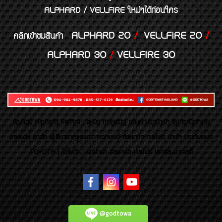
ALPHARD / VELLFIRE ใหม่ๆได้ก่อนใคร
ALPHARD 20
/
VELLFIRE 20
/
คลิกเข้าชมสินค้า
ALPHARD 30
/
VELLFIRE 30
ของเเต่ง Alphard Vellfire Lexus Majesty ของเเต่งรถนำเข้า อุปกรณ์ตกแต่ง
ของแต่ง ชุดล้อ ผู้เชี่ยวชาญเฉพาะทางรถยนต์ อัลพาร์ด เวลไฟร์ นำเข้า ประดับยนต์
TOYOTA ( โตโยต้า ) รถนำเข้า อัลพาร์ด เวลไฟร์ เลกซัส มาเจสตี้
@godtowa