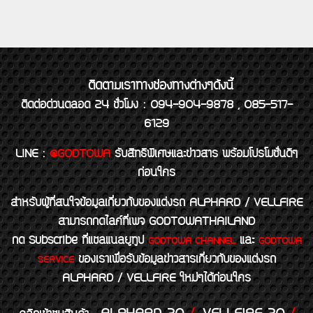
ติดตามเราทางช่องทางต่างๆดังนี้
ติดต่อด่วนตลอด 24 ชั่วโมง : 094-904-9878 , 085-517-
6129
LINE
:
@GODTOWA
รับสิทธิพิเศษและข่าวสาร พร้อมโปรโมชั่นดีๆ
ก่อนใคร
สำหรับผู้ที่สนใจข้อมูลเกี่ยวกับของแต่งรถ ALPHARD / VELLFIRE
สามารถกดไลค์ที่เพจ GODTOWATHAILAND
กด Subscribe ที่แชลแนลยูทูป
และ
GODTOWA CHANNEL
GODTOWA
ของเราเพื่อรับข้อมูลข่าวสารเกี่ยวกับของแต่งรถ
SERVICE
ALPHARD / VELLFIRE ใหม่ๆได้ก่อนใคร