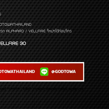
ร
พจ GODTOWATHAILAND
งแต่งรถ ALPHARD / VELLFIRE ใหม่ๆได้ก่อนใคร
ELLFIRE 30
บยนต์ TOYOTA ( โตโยต้า ) รถนำเข้า อัลพาร์ด เวลไฟร์ เลกซัส มาเจ