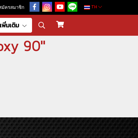
TH
สมัครสมาชิก
เพิ่มเติม
voxy 90"