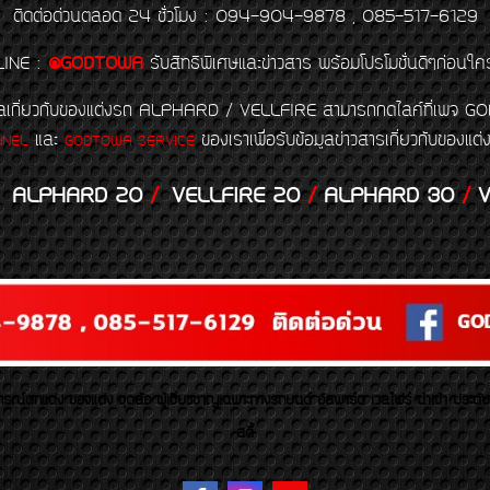
ติดต่อด่วนตลอด 24 ชั่วโมง : 094-904-9878 , 085-517-6129
LINE
:
@GODTOWA
รับสิทธิพิเศษและข่าวสาร พร้อมโปรโมชั่นดีๆก่อนใค
้อมูลเกี่ยวกับของแต่งรถ ALPHARD / VELLFIRE สามารถกดไลค์ที่เ
และ
ของเราเพื่อรับข้อมูลข่าวสารเกี่ยวกับขอ
NNEL
GODTOWA SERVICE
ALPHARD 20
/
VELLFIRE 20
/
ALPHARD 30
/
V
รณ์ตกแต่ง ของแต่ง ชุดล้อ ผู้เชี่ยวชาญเฉพาะทางรถยนต์ อัลพาร์ด เวลไฟร์ นำเข้า ประดั
สตี้