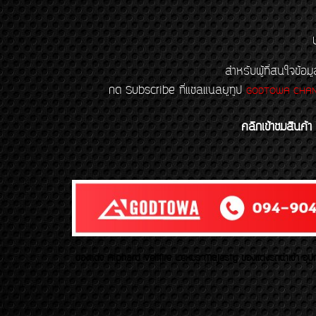
สำหรับผู้ที่สนใจข
กด Subscribe ที่แชลแนลยูทูป
GODTOWA CHA
คลิกเข้าชมสินค้า
ของเเต่ง Alphard Vellfire Lexus Majesty ของเเต่งรถนำเข้า อุปก