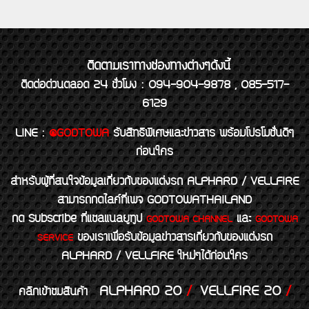
ติดตามเราทางช่องทางต่างๆดังนี้
ติดต่อด่วนตลอด 24 ชั่วโมง : 094-904-9878 , 085-517-
6129
LINE
:
@GODTOWA
รับสิทธิพิเศษและข่าวสาร พร้อมโปรโมชั่นดีๆ
ก่อนใคร
สำหรับผู้ที่สนใจข้อมูลเกี่ยวกับของแต่งรถ ALPHARD / VELLFIRE
สามารถกดไลค์ที่เพจ GODTOWATHAILAND
กด Subscribe ที่แชลแนลยูทูป
และ
GODTOWA CHANNEL
GODTOWA
ของเราเพื่อรับข้อมูลข่าวสารเกี่ยวกับของแต่งรถ
SERVICE
ALPHARD / VELLFIRE ใหม่ๆได้ก่อนใคร
ALPHARD 20
/
VELLFIRE 20
/
คลิกเข้าชมสินค้า