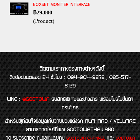
BOXSET MONITER INTERFACE
฿29,000
(Product)
ติดตามเราทางช่องทางต่างๆดังนี้
ติดต่อด่วนตลอด 24 ชั่วโมง : 094-904-9878 , 085-517-
6129
LINE
:
@GODTOWA
รับสิทธิพิเศษและข่าวสาร พร้อมโปรโมชั่นดีๆ
ก่อนใคร
สำหรับผู้ที่สนใจข้อมูลเกี่ยวกับของแต่งรถ ALPHARD / VELLFIRE
สามารถกดไลค์ที่เพจ GODTOWATHAILAND
กด Subscribe ที่แชลแนลยูทูป
และ
GODTOWA CHANNEL
GODTOWA