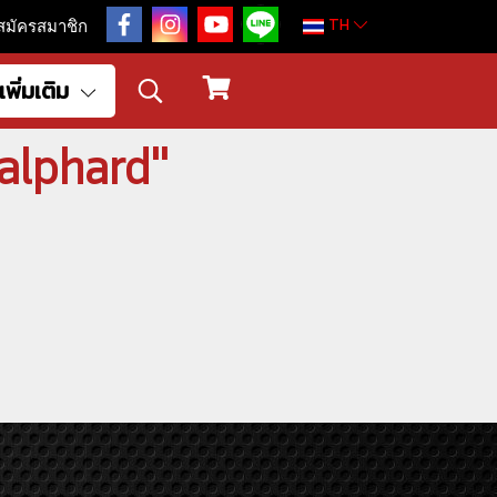
TH
สมัครสมาชิก
เพิ่มเติม
าalphard"