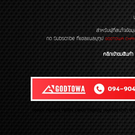
สำหรับผู้ที่สนใจข
กด Subscribe ที่แชลแนลยูทูป
GODTOWA CHA
คลิกเข้าชมสินค้า
ของเเต่ง Alphard Vellfire Lexus Majesty ของเเต่งรถนำเข้า อุปก