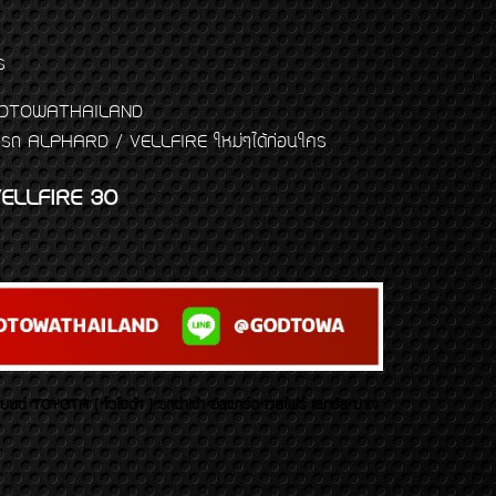
ร
พจ GODTOWATHAILAND
งแต่งรถ ALPHARD / VELLFIRE ใหม่ๆได้ก่อนใคร
ELLFIRE 30
บยนต์ TOYOTA ( โตโยต้า ) รถนำเข้า อัลพาร์ด เวลไฟร์ เลกซัส มาเจ