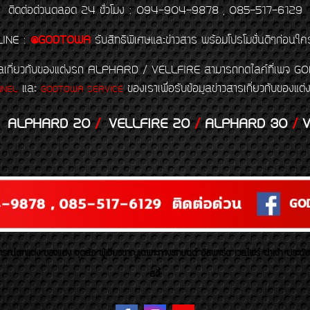
ติดต่อด่วนตลอด 24 ชั่วโมง : 094-904-9878 , 085-517-6129
LINE
:
@GODTOWA
รับสิทธิพิเศษและข่าวสาร พร้อมโปรโมชั่นดีๆก่อนใค
้อมูลเกี่ยวกับของแต่งรถ ALPHARD / VELLFIRE สามารถกดไลค์ที่เ
และ
ของเราเพื่อรับข้อมูลข่าวสารเกี่ยวกับขอ
NNEL
GODTOWA SERVICE
ALPHARD 20
/
VELLFIRE 20
/
ALPHARD 30
/
V
รณ์ตกแต่ง ของแต่ง ชุดล้อ ผู้เชี่ยวชาญเฉพาะทางรถยนต์ อัลพาร์ด เวลไฟร์ นำเข้า ประดั
สตี้