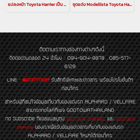
แปลงหน้า Toyota Harrier เป็น LEXUS RX Style
ชุดแต่ง Modellista Toyota Harrier
ติดตามเราทางช่องทางต่างๆดังนี้
ติดต่อด่วนตลอด 24 ชั่วโมง : 094-904-9878 , 085-517-
6129
LINE
:
@GODTOWA
รับสิทธิพิเศษและข่าวสาร พร้อมโปรโมชั่นดีๆ
ก่อนใคร
สำหรับผู้ที่สนใจข้อมูลเกี่ยวกับของแต่งรถ ALPHARD / VELLFIRE
สามารถกดไลค์ที่เพจ GODTOWATHAILAND
กด Subscribe ที่แชลแนลยูทูป
และ
GODTOWA CHANNEL
GODTOWA
ของเราเพื่อรับข้อมูลข่าวสารเกี่ยวกับของแต่งรถ
SERVICE
ALPHARD / VELLFIRE ใหม่ๆได้ก่อนใคร