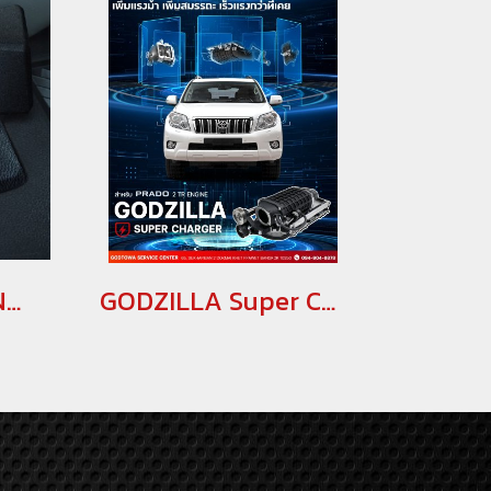
ลำโพงลิฟอัพ ALPINE LIFT UP SPEAKER X3-180S-LUP-LP2 ลำโพงลิฟอัพ ALPINE LIFT UP SPEAKER ลำโพงLIFT UP ลำโพง ALPINE ลำโพงรถนำเข้า อุปกรณ์เเต่งรถนำเข้า ลำโพงprado PRADO SPEAKER ลำโพง pop up เครื่องเสียงติดรถยนต์
GODZILLA Super Charger สำหรับ LAND CRUISER PRADO 2007 เพิ่มแรงม้าสำหรับ Prado 2 TR ENGINE