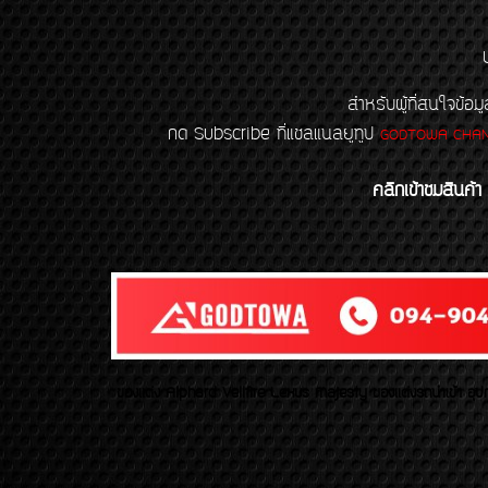
สำหรับผู้ที่สนใจข
กด Subscribe ที่แชลแนลยูทูป
GODTOWA CHA
คลิกเข้าชมสินค้า
ของเเต่ง Alphard Vellfire Lexus Majesty ของเเต่งรถนำเข้า อุปก