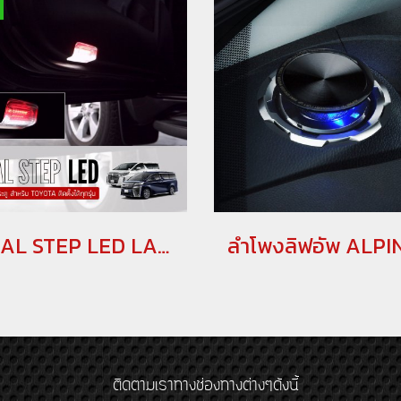
DUAL STEP LED LAMP ติดตั้งกับรถ TOYOTA ได้ทุกรุ่น ไฟแผงประตู ไฟป้องกันการชน ALPHARD VELLFIRE PRADO MAJESTY HARRIER อัลพาร์ด เวลไฟร์ alphard vellfire
ติดตามเราทางช่องทางต่างๆดังนี้