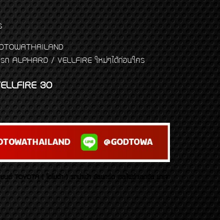
ร
พจ GODTOWATHAILAND
งแต่งรถ ALPHARD / VELLFIRE ใหม่ๆได้ก่อนใคร
ELLFIRE 30
บยนต์ TOYOTA ( โตโยต้า ) รถนำเข้า อัลพาร์ด เวลไฟร์ เลกซัส มาเจ