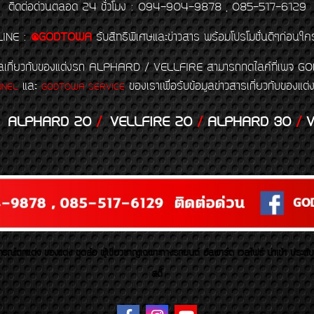
ติดต่อด่วนตลอด 24 ชั่วโมง : 094-904-9878 , 085-517-6129
LINE
:
@GODTOWA
รับสิทธิพิเศษและข่าวสาร พร้อมโปรโมชั่นดีๆก่อนใค
้อมูลเกี่ยวกับของแต่งรถ ALPHARD / VELLFIRE สามารถกดไลค์ที่เ
และ
ของเราเพื่อรับข้อมูลข่าวสารเกี่ยวกับขอ
NNEL
GODTOWA SERVICE
ALPHARD 20
/
VELLFIRE 20
/
ALPHARD 30
/
V
รณ์ตกแต่ง ของแต่ง ชุดล้อ ผู้เชี่ยวชาญเฉพาะทางรถยนต์ อัลพาร์ด เวลไฟร์ นำเข้า ประดั
สตี้