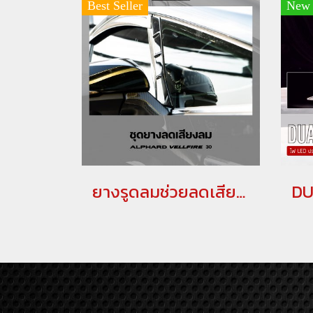
Best Seller
New
ยางรูดลมช่วยลดเสียง ชุดยางรูดลม สำหรับรถยนต์ ALPHARD / VELLFIRE 30 รูดลม รูดลมอัลพาร์ด รูดลมเวลไฟร์ ลดเสียง อุปกรณลดเสียงรบกวนสำหรับรถอัลพาร์ด เวลไฟร์ กันเสียงลม ลดเสียงรบกวน