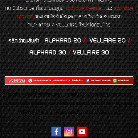
สามารถกดไลค์ที่เพจ GODTOWATHAILAND
กด Subscribe ที่แชลแนลยูทูป
และ
GODTOWA CHANNEL
GODTOWA
ของเราเพื่อรับข้อมูลข่าวสารเกี่ยวกับของแต่งรถ
SERVICE
ALPHARD / VELLFIRE ใหม่ๆได้ก่อนใคร
ALPHARD 20
/
VELLFIRE 20
/
คลิกเข้าชมสินค้า
ALPHARD 30
/
VELLFIRE 30
ของเเต่ง Alphard Vellfire Lexus Majesty ของเเต่งรถนำเข้า อุปกรณ์ตกแต่ง
ของแต่ง ชุดล้อ ผู้เชี่ยวชาญเฉพาะทางรถยนต์ อัลพาร์ด เวลไฟร์ นำเข้า ประดับยนต์
TOYOTA ( โตโยต้า ) รถนำเข้า อัลพาร์ด เวลไฟร์ เลกซัส มาเจสตี้