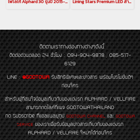
ไฟโลโก้ Alphard 30 รุ่นปี 2015-2022 Godzilla Logo Light ไฟแต่งส่องพื้นข้างประตู Alphard 30
Lining Stars Premium LED สำหรับ อัลพาร์ด เวลไฟร์ ALPHARD / VELLFIRE 30 รุ่นปี 2015-2023
ติดตามเราทางช่องทางต่างๆดังนี้
ติดต่อด่วนตลอด 24 ชั่วโมง : 094-904-9878 , 085-517-
6129
LINE
:
@GODTOWA
รับสิทธิพิเศษและข่าวสาร พร้อมโปรโมชั่นดีๆ
ก่อนใคร
สำหรับผู้ที่สนใจข้อมูลเกี่ยวกับของแต่งรถ ALPHARD / VELLFIRE
สามารถกดไลค์ที่เพจ GODTOWATHAILAND
กด Subscribe ที่แชลแนลยูทูป
และ
GODTOWA CHANNEL
GODTOWA
ของเราเพื่อรับข้อมูลข่าวสารเกี่ยวกับของแต่งรถ
SERVICE
ALPHARD / VELLFIRE ใหม่ๆได้ก่อนใคร