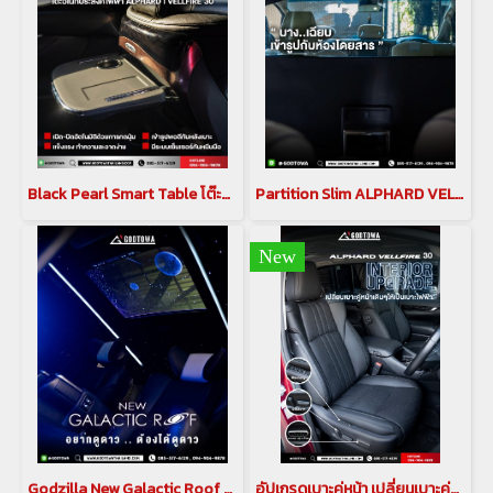
Black Pearl Smart Table โต๊ะอเนกประสงค์ไฟฟ้า พร้อมเบาะพักเท้า black pearl สำหรับ Alphard Vellfire 30
Partition Slim ALPHARD VELLFIRE 30 ฉากกั้นห้องโดยสาร อัลพาร์ด เวลไฟร์ 30
New
Godzilla New Galactic Roof ท้องฟ้าจำลอง สำหรับ อัลพาร์ด เวลไฟร์ ALPHARD / VELLFIRE 30 รุ่นปี 2015-2023
อัปเกรดเบาะคู่หน้า เปลี่ยนเบาะคู่หน้า ให้เป็นเบาะไฟฟ้า แบบตัวท็อป สำหรับรถ alphard vellfire 30 รุ่นปี 2015-2023