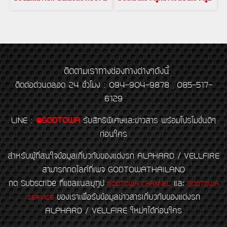
ติดตามเราทางช่องทางต่างๆดังนี้
ติดต่อด่วนตลอด 24 ชั่วโมง : 094-904-9878 , 085-517-
6129
LINE
:
@GODTOWA
รับสิทธิพิเศษและข่าวสาร พร้อมโปรโมชั่นดีๆ
ก่อนใคร
สำหรับผู้ที่สนใจข้อมูลเกี่ยวกับของแต่งรถ ALPHARD / VELLFIRE
สามารถกดไลค์ที่เพจ GODTOWATHAILAND
กด Subscribe ที่แชลแนลยูทูป
และ
GODTOWA CHANNEL
GODTOWA
ของเราเพื่อรับข้อมูลข่าวสารเกี่ยวกับของแต่งรถ
SERVICE
ALPHARD / VELLFIRE ใหม่ๆได้ก่อนใคร