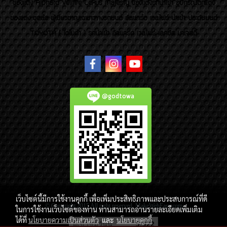
ของเเต่ง Alphard Vellfire Lexus Majesty ของเเต่งรถนำเข้า อุปกรณ์ตกแต่ง
ของแต่ง ชุดล้อ ผู้เชี่ยวชาญเฉพาะทางรถยนต์ อัลพาร์ด เวลไฟร์ นำเข้า ประดับยนต์
TOYOTA ( โตโยต้า ) รถนำเข้า อัลพาร์ด เวลไฟร์ เลกซัส มาเจสตี้
@godtowa
เว็บไซต์นี้มีการใช้งานคุกกี้ เพื่อเพิ่มประสิทธิภาพและประสบการณ์ที่ดี
© Copyright 2015 All right reserved. MakeWebEasy.com
ในการใช้งานเว็บไซต์ของท่าน ท่านสามารถอ่านรายละเอียดเพิ่มเติม
ได้ที่
นโยบายความเป็นส่วนตัว
และ
นโยบายคุกกี้
ผู้เข้าชมวันนี้
5,022