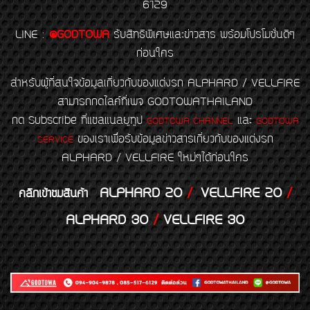
6129
LINE
:
@GODTOWA
รับสิทธิพิเศษและข่าวสาร พร้อมโปรโมชั่นดีๆ
ก่อนใคร
สำหรับผู้ที่สนใจข้อมูลเกี่ยวกับของแต่งรถ ALPHARD / VELLFIRE
สามารถกดไลค์ที่เพจ GODTOWATHAILAND
กด Subscribe ที่แชลแนลยูทูป
และ
GODTOWA CHANNEL
GODTOWA
ของเราเพื่อรับข้อมูลข่าวสารเกี่ยวกับของแต่งรถ
SERVICE
ALPHARD / VELLFIRE ใหม่ๆได้ก่อนใคร
ALPHARD 20
/
VELLFIRE 20
/
คลิกเข้าชมสินค้า
ALPHARD 30
/
VELLFIRE 30