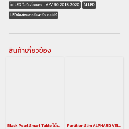
ไฟ LED ในห้องโดยสาร - A/V 30 2015-2020
ไฟ LED
LEDห้องโดยสารอัลพาร์ด เวลไฟร์
สินค้าเกี่ยวข้อง
Black Pearl Smart Table โต๊ะอเนกประสงค์ไฟฟ้า พร้อมเบาะพักเท้า black pearl สำหรับ Alphard Vellfire 30
Partition Slim ALPHARD VELLFIRE 30 ฉากกั้นห้องโดยสาร อัลพาร์ด เวลไฟร์ 30