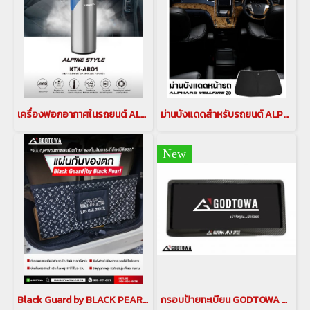
เครื่องฟอกอากาศในรถยนต์ ALPINE STYLE KTX -AR 01 Alpine Smart Aroma Air Purifier สำหรับ Alphard Vellfire และรถรุ่นอื่น
ม่านบังแดดสำหรับรถยนต์ ALPHARD/VELLFIRE 20 รุ่นปี 2008-2014 ที่บังแดดอัลพาร์ด ม่านบังแดดอัลพาร์ด ม่านอัลพาร์ด เวลไฟร์ กันแดดอัลพาร์ด เวลไฟร์ ม่าน ALPHARD/VELLFIRE 20
New
Black Guard by BLACK PEARL แผงกั้นสัมภาระท้ายรถ กันของตก สวย เท่ เป็นระเบียบ สำหรับ Alphard Vellfie (HNG-00025)
กรอบป้ายทะเบียน GODTOWA ลาย เคฟล่า ใช้ได้กับรถทุกรุ่น (รวม alphard/vellfire) แบบมีโลโก้ และ ไม่มีโลโก้