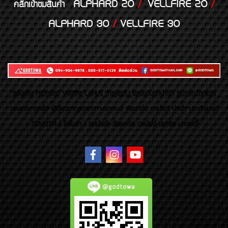
ALPHARD 20
/
VELLFIRE 20
/
คลิกเข้าชมสินค้า
ALPHARD 30
/
VELLFIRE 30
ของเเต่ง Alphard Vellfire Lexus Majesty ของเเต่งรถนำเข้า อุปกรณ์ตกแต่ง
ของแต่ง ชุดล้อ ผู้เชี่ยวชาญเฉพาะทางรถยนต์ อัลพาร์ด เวลไฟร์ นำเข้า ประดับยนต์
TOYOTA ( โตโยต้า ) รถนำเข้า อัลพาร์ด เวลไฟร์ เลกซัส มาเจสตี้
@godtowa