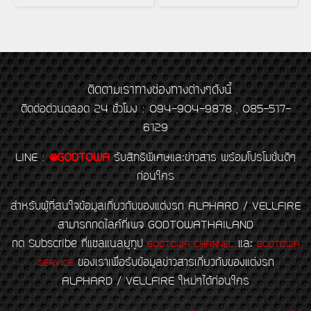
ติดตามเราทางช่องทางต่างๆดังนี้
ติดต่อด่วนตลอด 24 ชั่วโมง : 094-904-9878 , 085-517-
6129
LINE
:
@GODTOWA
รับสิทธิพิเศษและข่าวสาร พร้อมโปรโมชั่นดีๆ
ก่อนใคร
สำหรับผู้ที่สนใจข้อมูลเกี่ยวกับของแต่งรถ ALPHARD / VELLFIRE
สามารถกดไลค์ที่เพจ GODTOWATHAILAND
กด Subscribe ที่แชลแนลยูทูป
และ
GODTOWA CHANNEL
GODTOWA
ของเราเพื่อรับข้อมูลข่าวสารเกี่ยวกับของแต่งรถ
SERVICE
ALPHARD / VELLFIRE ใหม่ๆได้ก่อนใคร