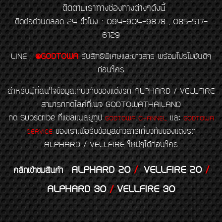
ติดตามเราทางช่องทางต่างๆดังนี้
ติดต่อด่วนตลอด 24 ชั่วโมง : 094-904-9878 , 085-517-
6129
LINE
:
@GODTOWA
รับสิทธิพิเศษและข่าวสาร พร้อมโปรโมชั่นดีๆ
ก่อนใคร
สำหรับผู้ที่สนใจข้อมูลเกี่ยวกับของแต่งรถ ALPHARD / VELLFIRE
สามารถกดไลค์ที่เพจ GODTOWATHAILAND
กด Subscribe ที่แชลแนลยูทูป
และ
GODTOWA CHANNEL
GODTOWA
ของเราเพื่อรับข้อมูลข่าวสารเกี่ยวกับของแต่งรถ
SERVICE
ALPHARD / VELLFIRE ใหม่ๆได้ก่อนใคร
ALPHARD 20
/
VELLFIRE 20
/
คลิกเข้าชมสินค้า
ALPHARD 30
/
VELLFIRE 30