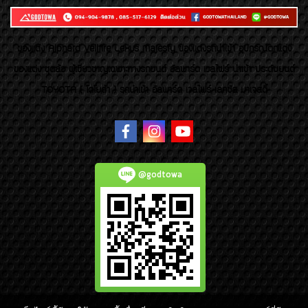
ของเเต่ง Alphard Vellfire Lexus Majesty ของเเต่งรถนำเข้า อุปกรณ์ตกแต่ง
ของแต่ง ชุดล้อ ผู้เชี่ยวชาญเฉพาะทางรถยนต์ อัลพาร์ด เวลไฟร์ นำเข้า ประดับยนต์
TOYOTA ( โตโยต้า ) รถนำเข้า อัลพาร์ด เวลไฟร์ เลกซัส มาเจสตี้
@godtowa