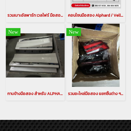
รวมเบาะอัลพาร์ท เวลไฟร์ มือสอง อัพเดทล่าสุด
คอนโซนมือสอง Alphard / Vellfire 20
New
New
กาบข้างมือสอง สำหรับ ALPHARD/VELLFIRE 20,30
รวมอะไหล่มือสอง แยกชิ้นต่าง ๆสำหรับรถอัลพาร์ท