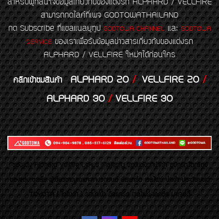
สำหรับผู้ที่สนใจข้อมูลเกี่ยวกับของแต่งรถ ALPHARD / VELLFIRE
สามารถกดไลค์ที่เพจ GODTOWATHAILAND
กด Subscribe ที่แชลแนลยูทูป
และ
GODTOWA CHANNEL
GODTOWA
ของเราเพื่อรับข้อมูลข่าวสารเกี่ยวกับของแต่งรถ
SERVICE
ALPHARD / VELLFIRE ใหม่ๆได้ก่อนใคร
ALPHARD 20
/
VELLFIRE 20
/
คลิกเข้าชมสินค้า
ALPHARD 30
/
VELLFIRE 30
ของเเต่ง Alphard Vellfire Lexus Majesty ของเเต่งรถนำเข้า อุปกรณ์ตกแต่ง
ของแต่ง ชุดล้อ ผู้เชี่ยวชาญเฉพาะทางรถยนต์ อัลพาร์ด เวลไฟร์ นำเข้า ประดับยนต์
TOYOTA ( โตโยต้า ) รถนำเข้า อัลพาร์ด เวลไฟร์ เลกซัส มาเจสตี้