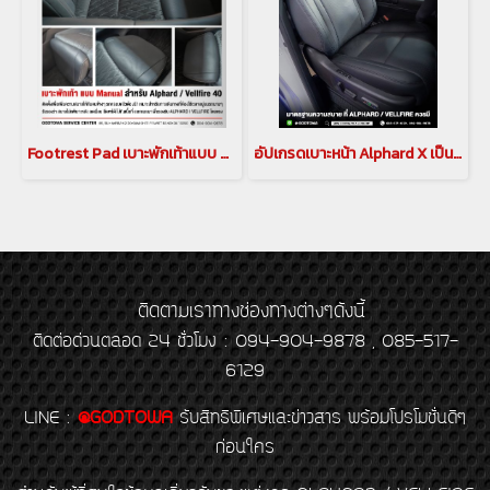
Footrest Pad เบาะพักเท้าแบบ Manual สำหรับรถ TOYOTA ALPHARD X เบาะพักน่องแบบปรับมือ
อัปเกรดเบาะหน้า Alphard X เป็นเบาะไฟฟ้า อัพเกรดเบาะหน้าเป็นเบาะไฟฟ้า Alphard X
ติดตามเราทางช่องทางต่างๆดังนี้
ติดต่อด่วนตลอด 24 ชั่วโมง : 094-904-9878 , 085-517-
6129
LINE
:
@GODTOWA
รับสิทธิพิเศษและข่าวสาร พร้อมโปรโมชั่นดีๆ
ก่อนใคร