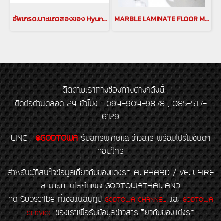
อัพเกรดเบาะแถวสองของ Hyundai staria
MARBLE LAMINATE FLOOR MAT สำหรับรถ HYUNDAI STARIA LAMINATE FLOOR ฮุนได สตาเรีย พื้นลามิเนตลายหินอ่อน ฮุนได
ติดตามเราทางช่องทางต่างๆดังนี้
ติดต่อด่วนตลอด 24 ชั่วโมง : 094-904-9878 , 085-517-
6129
LINE
:
@GODTOWA
รับสิทธิพิเศษและข่าวสาร พร้อมโปรโมชั่นดีๆ
ก่อนใคร
สำหรับผู้ที่สนใจข้อมูลเกี่ยวกับของแต่งรถ ALPHARD / VELLFIRE
สามารถกดไลค์ที่เพจ GODTOWATHAILAND
กด Subscribe ที่แชลแนลยูทูป
และ
GODTOWA CHANNEL
GODTOWA
ของเราเพื่อรับข้อมูลข่าวสารเกี่ยวกับของแต่งรถ
SERVICE