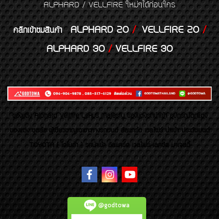
ALPHARD / VELLFIRE ใหม่ๆได้ก่อนใคร
ALPHARD 20
/
VELLFIRE 20
/
คลิกเข้าชมสินค้า
ALPHARD 30
/
VELLFIRE 30
ของเเต่ง Alphard Vellfire Lexus Majesty ของเเต่งรถนำเข้า อุปกรณ์ตกแต่ง
ของแต่ง ชุดล้อ ผู้เชี่ยวชาญเฉพาะทางรถยนต์ อัลพาร์ด เวลไฟร์ นำเข้า ประดับยนต์
TOYOTA ( โตโยต้า ) รถนำเข้า อัลพาร์ด เวลไฟร์ เลกซัส มาเจสตี้
@godtowa