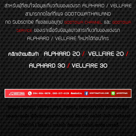
สำหรับผู้ที่สนใจข้อมูลเกี่ยวกับของแต่งรถ ALPHARD / VELLFIRE
สามารถกดไลค์ที่เพจ GODTOWATHAILAND
กด Subscribe ที่แชลแนลยูทูป
และ
GODTOWA CHANNEL
GODTOWA
ของเราเพื่อรับข้อมูลข่าวสารเกี่ยวกับของแต่งรถ
SERVICE
ALPHARD / VELLFIRE ใหม่ๆได้ก่อนใคร
ALPHARD 20
/
VELLFIRE 20
/
คลิกเข้าชมสินค้า
ALPHARD 30
/
VELLFIRE 30
ของเเต่ง Alphard Vellfire Lexus Majesty ของเเต่งรถนำเข้า อุปกรณ์ตกแต่ง
ของแต่ง ชุดล้อ ผู้เชี่ยวชาญเฉพาะทางรถยนต์ อัลพาร์ด เวลไฟร์ นำเข้า ประดับยนต์
TOYOTA ( โตโยต้า ) รถนำเข้า อัลพาร์ด เวลไฟร์ เลกซัส มาเจสตี้