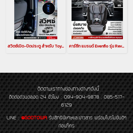
สวิตซ์เปิด-ปิดประตู สำหรับ Toyota Majesty สวิตช์เปิด ปิด ตรงราวมือจับประตูสไลด์ โตโยต้า มาเจสตี้
คาร์ซีท แบรนด์ Evenflo รุ่น Revolve360 Extend Rotational All-in-One Convertible Car Seat สำหรับ Alphard Vellfire
ติดตามเราทางช่องทางต่างๆดังนี้
ติดต่อด่วนตลอด 24 ชั่วโมง : 094-904-9878 , 085-517-
6129
LINE
:
@GODTOWA
รับสิทธิพิเศษและข่าวสาร พร้อมโปรโมชั่นดีๆ
ก่อนใคร