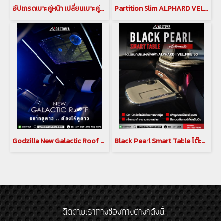
อัปเกรดเบาะคู่หน้า เปลี่ยนเบาะคู่หน้า ให้เป็นเบาะไฟฟ้า แบบตัวท็อป สำหรับรถ alphard vellfire 30 รุ่นปี 2015-2023
Partition Slim ALPHARD VELLFIRE 30 ฉากกั้นห้องโดยสาร อัลพาร์ด เวลไฟร์ 30
Godzilla New Galactic Roof ท้องฟ้าจำลอง สำหรับ อัลพาร์ด เวลไฟร์ ALPHARD / VELLFIRE 30 รุ่นปี 2015-2023
Black Pearl Smart Table โต๊ะอเนกประสงค์ไฟฟ้า พร้อมเบาะพักเท้า black pearl สำหรับ Alphard Vellfire 30
ติดตามเราทางช่องทางต่างๆดังนี้