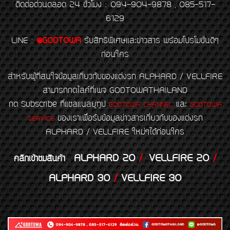
ติดต่อด่วนตลอด 24 ชั่วโมง : 094-904-9878 , 085-517-
6129
LINE
:
@GODTOWA
รับสิทธิพิเศษและข่าวสาร พร้อมโปรโมชั่นดีๆ
ก่อนใคร
สำหรับผู้ที่สนใจข้อมูลเกี่ยวกับของแต่งรถ ALPHARD / VELLFIRE
สามารถกดไลค์ที่เพจ GODTOWATHAILAND
กด Subscribe ที่แชลแนลยูทูป
และ
GODTOWA CHANNEL
GODTOWA
ของเราเพื่อรับข้อมูลข่าวสารเกี่ยวกับของแต่งรถ
SERVICE
ALPHARD / VELLFIRE ใหม่ๆได้ก่อนใคร
ALPHARD 20
/
VELLFIRE 20
/
คลิกเข้าชมสินค้า
ALPHARD 30
/
VELLFIRE 30