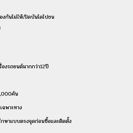
องกันไม่ให้เปิดบันไดไปชน
ม
่องรถยนต์มากกว่า12ปี
0,000คัน
บเฉพาะทาง
กษาแบบตรงจุดก่อนซื้อและติดตั้ง