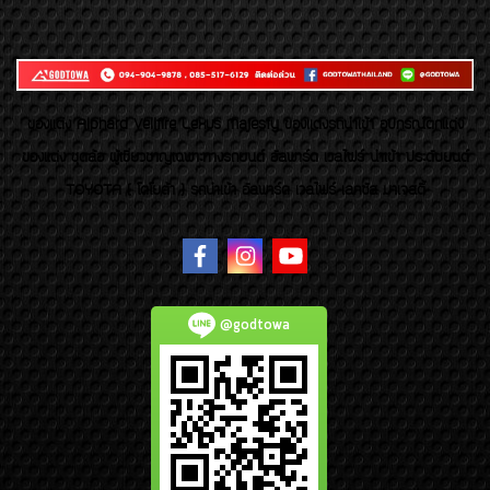
ของเเต่ง Alphard Vellfire Lexus Majesty ของเเต่งรถนำเข้า อุปกรณ์ตกแต่ง
ของแต่ง ชุดล้อ ผู้เชี่ยวชาญเฉพาะทางรถยนต์ อัลพาร์ด เวลไฟร์ นำเข้า ประดับยนต์
TOYOTA ( โตโยต้า ) รถนำเข้า อัลพาร์ด เวลไฟร์ เลกซัส มาเจสตี้
@godtowa