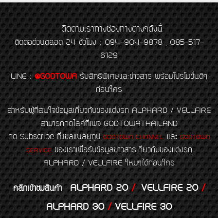
ติดตามเราทางช่องทางต่างๆดังนี้
ติดต่อด่วนตลอด 24 ชั่วโมง : 094-904-9878 , 085-517-
6129
LINE
:
@GODTOWA
รับสิทธิพิเศษและข่าวสาร พร้อมโปรโมชั่นดีๆ
ก่อนใคร
สำหรับผู้ที่สนใจข้อมูลเกี่ยวกับของแต่งรถ ALPHARD / VELLFIRE
สามารถกดไลค์ที่เพจ GODTOWATHAILAND
กด Subscribe ที่แชลแนลยูทูป
และ
GODTOWA CHANNEL
GODTOWA
ของเราเพื่อรับข้อมูลข่าวสารเกี่ยวกับของแต่งรถ
SERVICE
ALPHARD / VELLFIRE ใหม่ๆได้ก่อนใคร
ALPHARD 20
/
VELLFIRE 20
/
คลิกเข้าชมสินค้า
ALPHARD 30
/
VELLFIRE 30