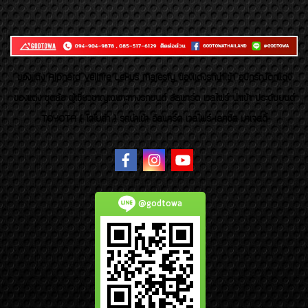
ของเเต่ง Alphard Vellfire Lexus Majesty ของเเต่งรถนำเข้า อุปกรณ์ตกแต่ง
ของแต่ง ชุดล้อ ผู้เชี่ยวชาญเฉพาะทางรถยนต์ อัลพาร์ด เวลไฟร์ นำเข้า ประดับยนต์
TOYOTA ( โตโยต้า ) รถนำเข้า อัลพาร์ด เวลไฟร์ เลกซัส มาเจสตี้
@godtowa