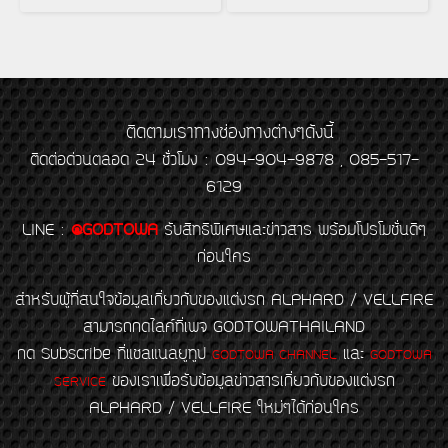
ติดตามเราทางช่องทางต่างๆดังนี้
ติดต่อด่วนตลอด 24 ชั่วโมง : 094-904-9878 , 085-517-
6129
LINE
:
@GODTOWA
รับสิทธิพิเศษและข่าวสาร พร้อมโปรโมชั่นดีๆ
ก่อนใคร
สำหรับผู้ที่สนใจข้อมูลเกี่ยวกับของแต่งรถ ALPHARD / VELLFIRE
สามารถกดไลค์ที่เพจ GODTOWATHAILAND
กด Subscribe ที่แชลแนลยูทูป
และ
GODTOWA CHANNEL
GODTOWA
ของเราเพื่อรับข้อมูลข่าวสารเกี่ยวกับของแต่งรถ
SERVICE
ALPHARD / VELLFIRE ใหม่ๆได้ก่อนใคร