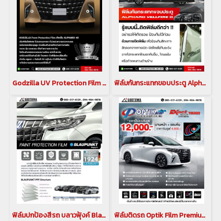
Godzilla UV Protection Film ไฟหน้า & ไฟตัดหมอก สำหรับ Alphard 40
ฟิล์มกันกระแทกขอบประตู Alphard 30 Vellfire 30 ฟิล์มกันกระแทกขอบประตู อัลพาร์ด 30 เวลไฟร์ 30
ฟิล์มปกป้องสีรถ บลาวฟุ้งค์ Blaupunkt Ppf Structure ฟิล์มกันรอย BLAUPUNKT สำหรับรถยนต์ ALPHARD / VELLFIRE 30 รุ่นปี 2015-2021
ฟิล์มติดรถ Optik Film Premium Process Window Film Optik Film Exact Vision Ceramic Nano Ceramic สำหรับ Alphard 40