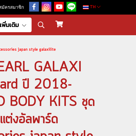
TH
สมัครสมาชิก
เพิ่มเติม
essories japan style galaxilite
 PEARL GALAXI
hard ปี 2018-
 BODY KITS ชุด
แต่งอัลพาร์ด