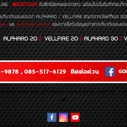
LINE
:
@GODTOWA
รับสิทธิพิเศษและข่าวสาร พร้อมโปรโมชั่นดีๆก่อนใค
้อมูลเกี่ยวกับของแต่งรถ ALPHARD / VELLFIRE สามารถกดไลค์ที่เ
และ
ของเราเพื่อรับข้อมูลข่าวสารเกี่ยวกับขอ
NNEL
GODTOWA SERVICE
ALPHARD 20
/
VELLFIRE 20
/
ALPHARD 30
/
V
รณ์ตกแต่ง ของแต่ง ชุดล้อ ผู้เชี่ยวชาญเฉพาะทางรถยนต์ อัลพาร์ด เวลไฟร์ นำเข้า ประดั
สตี้