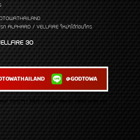
ร
พจ GODTOWATHAILAND
งแต่งรถ ALPHARD / VELLFIRE ใหม่ๆได้ก่อนใคร
ELLFIRE 30
บยนต์ TOYOTA ( โตโยต้า ) รถนำเข้า อัลพาร์ด เวลไฟร์ เลกซัส มาเจ