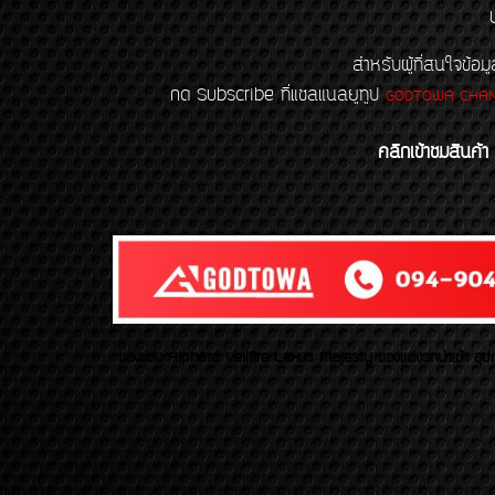
สำหรับผู้ที่สนใจข
กด Subscribe ที่แชลแนลยูทูป
GODTOWA CHA
คลิกเข้าชมสินค้า
ของเเต่ง Alphard Vellfire Lexus Majesty ของเเต่งรถนำเข้า อุปก