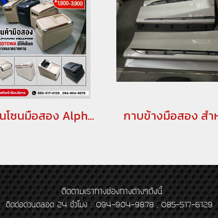
คอนโซนมือสอง Alphard / Vellfire 20
ติดตามเราทางช่องทางต่างๆดังนี้
ติดต่อด่วนตลอด 24 ชั่วโมง : 094-904-9878 , 085-517-6129