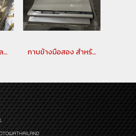
รวมเบาะอัลพาร์ท เวลไฟร์ มือสอง อัพเดทล่าสุด
กาบข้างมือสอง สำหรับ ALPHARD/VELLFIRE 20,30
ร
พจ GODTOWATHAILAND