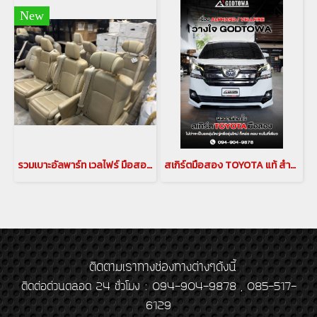
New
รวมเบาะอัลพาร์ท เวลไฟร์ มือสอง อัพเดทล่าสุด
สเกิร์ตมือสอง TOYOTA แท้ สำหรับ VELLFIRE 2015
ติดตามเราทางช่องทางต่างๆดังนี้
ติดต่อด่วนตลอด 24 ชั่วโมง : 094-904-9878 , 085-517-
6129