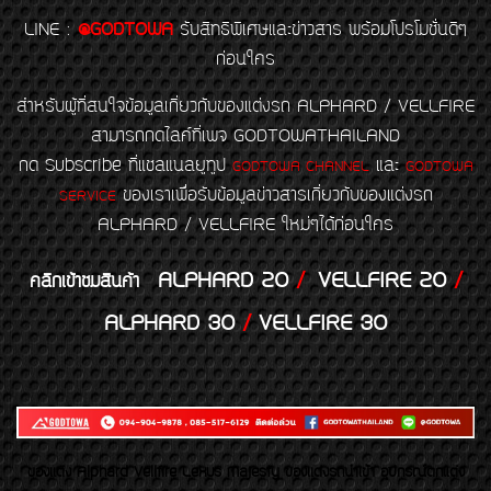
LINE
:
@GODTOWA
รับสิทธิพิเศษและข่าวสาร พร้อมโปรโมชั่นดีๆ
ก่อนใคร
สำหรับผู้ที่สนใจข้อมูลเกี่ยวกับของแต่งรถ ALPHARD / VELLFIRE
สามารถกดไลค์ที่เพจ GODTOWATHAILAND
กด Subscribe ที่แชลแนลยูทูป
และ
GODTOWA CHANNEL
GODTOWA
ของเราเพื่อรับข้อมูลข่าวสารเกี่ยวกับของแต่งรถ
SERVICE
ALPHARD / VELLFIRE ใหม่ๆได้ก่อนใคร
ALPHARD 20
/
VELLFIRE 20
/
คลิกเข้าชมสินค้า
ALPHARD 30
/
VELLFIRE 30
ของเเต่ง Alphard Vellfire Lexus Majesty ของเเต่งรถนำเข้า อุปกรณ์ตกแต่ง