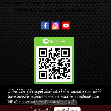
ของแต่ง ชุดล้อ ผู้เชี่ยวชาญเฉพาะทางรถยนต์ อัลพาร์ด เวลไฟร์ นำเข้า ประดับยนต์
TOYOTA ( โตโยต้า ) รถนำเข้า อัลพาร์ด เวลไฟร์ เลกซัส มาเจสตี้
@godtowa
เว็บไซต์นี้มีการใช้งานคุกกี้ เพื่อเพิ่มประสิทธิภาพและประสบการณ์ที่ดี
© Copyright 2015 All right reserved. MakeWebEasy.com
ในการใช้งานเว็บไซต์ของท่าน ท่านสามารถอ่านรายละเอียดเพิ่มเติม
ได้ที่
นโยบายความเป็นส่วนตัว
และ
นโยบายคุกกี้
ผู้เข้าชมวันนี้
3,566