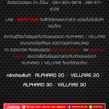
ติดต่อด่วนตลอด 24 ชั่วโมง : 094-904-9878 , 085-517-
6129
LINE
:
@GODTOWA
รับสิทธิพิเศษและข่าวสาร พร้อมโปรโมชั่นดีๆ
ก่อนใคร
สำหรับผู้ที่สนใจข้อมูลเกี่ยวกับของแต่งรถ ALPHARD / VELLFIRE
สามารถกดไลค์ที่เพจ GODTOWATHAILAND
กด Subscribe ที่แชลแนลยูทูป
และ
GODTOWA CHANNEL
GODTOWA
ของเราเพื่อรับข้อมูลข่าวสารเกี่ยวกับของแต่งรถ
SERVICE
ALPHARD / VELLFIRE ใหม่ๆได้ก่อนใคร
ALPHARD 20
/
VELLFIRE 20
/
คลิกเข้าชมสินค้า
ALPHARD 30
/
VELLFIRE 30