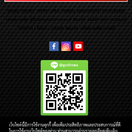
ของเเต่ง Alphard Vellfire Lexus Majesty ของเเต่งรถนำเข้า อุปกรณ์ตกแต่ง
ของแต่ง ชุดล้อ ผู้เชี่ยวชาญเฉพาะทางรถยนต์ อัลพาร์ด เวลไฟร์ นำเข้า ประดับยนต์
TOYOTA ( โตโยต้า ) รถนำเข้า อัลพาร์ด เวลไฟร์ เลกซัส มาเจสตี้
@godtowa
เว็บไซต์นี้มีการใช้งานคุกกี้ เพื่อเพิ่มประสิทธิภาพและประสบการณ์ที่ดี
© Copyright 2015 All right reserved. MakeWebEasy.com
ในการใช้งานเว็บไซต์ของท่าน ท่านสามารถอ่านรายละเอียดเพิ่มเติม