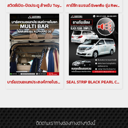
สวิตซ์เปิด-ปิดประตู สำหรับ Toyota Majesty สวิตช์เปิด ปิด ตรงราวมือจับประตูสไลด์ โตโยต้า มาเจสตี้
คาร์ซีท แบรนด์ Evenflo รุ่น Revolve360 Extend Rotational All-in-One Convertible Car Seat สำหรับ Alphard Vellfire
บาร์แขวนอเนกประสงค์ภายในรถ (MULTI BAR) สำหรับรถยนต์ ALPHARD/VELLFIRE 20 รุ่นปี 2008-2014
SEAL STRIP BLACK PEARL COMPLETE ยางกันเสียงขอบประตูสำหรับรถยนต์ ALPHARD / VELLFIRE 20 ยางกันเสียงขอบประตู สำหรับ ALPHARD / VELLFIRE 20 RUB-00110
ติดตามเราทางช่องทางต่างๆดังนี้