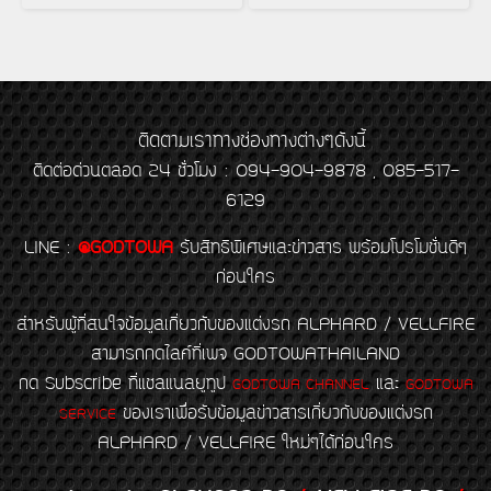
ติดตามเราทางช่องทางต่างๆดังนี้
ติดต่อด่วนตลอด 24 ชั่วโมง : 094-904-9878 , 085-517-
6129
LINE
:
@GODTOWA
รับสิทธิพิเศษและข่าวสาร พร้อมโปรโมชั่นดีๆ
ก่อนใคร
สำหรับผู้ที่สนใจข้อมูลเกี่ยวกับของแต่งรถ ALPHARD / VELLFIRE
สามารถกดไลค์ที่เพจ GODTOWATHAILAND
กด Subscribe ที่แชลแนลยูทูป
และ
GODTOWA CHANNEL
GODTOWA
ของเราเพื่อรับข้อมูลข่าวสารเกี่ยวกับของแต่งรถ
SERVICE
ALPHARD / VELLFIRE ใหม่ๆได้ก่อนใคร