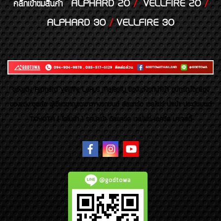
ALPHARD 20
/
VELLFIRE 20
/
คลิกเข้าชมสินค้า
ALPHARD 30
/
VELLFIRE 30
ของเเต่ง Alphard Vellfire Lexus Majesty ของเเต่งรถนำเข้า อุปกรณ์ตกแต่ง
ของแต่ง ชุดล้อ ผู้เชี่ยวชาญเฉพาะทางรถยนต์ อัลพาร์ด เวลไฟร์ นำเข้า ประดับยนต์
TOYOTA ( โตโยต้า ) รถนำเข้า อัลพาร์ด เวลไฟร์ เลกซัส มาเจสตี้
@godtowa