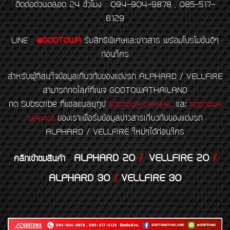
ติดต่อด่วนตลอด 24 ชั่วโมง : 094-904-9878 , 085-517-
6129
LINE
:
@GODTOWA
รับสิทธิพิเศษและข่าวสาร พร้อมโปรโมชั่นดีๆ
ก่อนใคร
สำหรับผู้ที่สนใจข้อมูลเกี่ยวกับของแต่งรถ ALPHARD / VELLFIRE
สามารถกดไลค์ที่เพจ GODTOWATHAILAND
กด Subscribe ที่แชลแนลยูทูป
และ
GODTOWA CHANNEL
GODTOWA
ของเราเพื่อรับข้อมูลข่าวสารเกี่ยวกับของแต่งรถ
SERVICE
ALPHARD / VELLFIRE ใหม่ๆได้ก่อนใคร
ALPHARD 20
/
VELLFIRE 20
/
คลิกเข้าชมสินค้า
ALPHARD 30
/
VELLFIRE 30