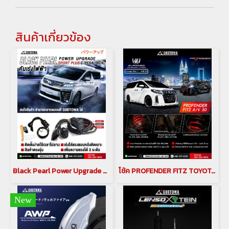
สินค้าเกี่ยวข้อง
Black Pearl Power Upgrade Sport Plus E-Pedal Box คันเร่งไฟฟ้า Black Pearl สำหรับ alphard vellfire 30 2018-2023 กล่องเพิ่มสมรรถนะสำหรับรถยนต์โตโยต้าอัลพาร์ด เวลไฟร์ คันเร่งไฟฟ้าอัลพาร์ด เวลไฟร์ ตัวเร่งอัลพาร์ด เวลไฟร์
โช้ค PROFENDER FITZ TOYOTA Alphard Vellfire 30 โช้คอัพ Profender
New