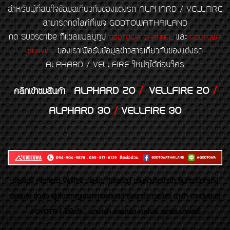
สำหรับผู้ที่สนใจข้อมูลเกี่ยวกับของแต่งรถ ALPHARD / VELLFIRE
สามารถกดไลค์ที่เพจ GODTOWATHAILAND
กด Subscribe ที่แชลแนลยูทูป
และ
GODTOWA CHANNEL
GODTOWA
ของเราเพื่อรับข้อมูลข่าวสารเกี่ยวกับของแต่งรถ
SERVICE
ALPHARD / VELLFIRE ใหม่ๆได้ก่อนใคร
ALPHARD 20
/
VELLFIRE 20
/
คลิกเข้าชมสินค้า
ALPHARD 30
/
VELLFIRE 30
ของเเต่ง Alphard Vellfire Lexus Majesty ของเเต่งรถนำเข้า อุปกรณ์ตกแต่ง
ของแต่ง ชุดล้อ ผู้เชี่ยวชาญเฉพาะทางรถยนต์ อัลพาร์ด เวลไฟร์ นำเข้า ประดับยนต์
TOYOTA ( โตโยต้า ) รถนำเข้า อัลพาร์ด เวลไฟร์ เลกซัส มาเจสตี้