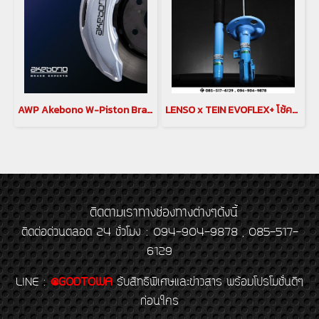
AWP Akebono W-Piston Brake Caliper Alphard & Vellfire 30
LENSO x TEIN EVOFLEX+ โช้คอัพสมรรถนะสูง พร้อมระบบ Hydraulic Bump Stopper (H.B.S.)
ติดตามเราทางช่องทางต่างๆดังนี้
ติดต่อด่วนตลอด 24 ชั่วโมง : 094-904-9878 , 085-517-
6129
LINE
:
@GODTOWA
รับสิทธิพิเศษและข่าวสาร พร้อมโปรโมชั่นดีๆ
ก่อนใคร