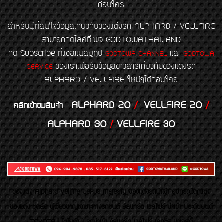
ก่อนใคร
สำหรับผู้ที่สนใจข้อมูลเกี่ยวกับของแต่งรถ ALPHARD / VELLFIRE
สามารถกดไลค์ที่เพจ GODTOWATHAILAND
กด Subscribe ที่แชลแนลยูทูป
และ
GODTOWA CHANNEL
GODTOWA
ของเราเพื่อรับข้อมูลข่าวสารเกี่ยวกับของแต่งรถ
SERVICE
ALPHARD / VELLFIRE ใหม่ๆได้ก่อนใคร
ALPHARD 20
/
VELLFIRE 20
/
คลิกเข้าชมสินค้า
ALPHARD 30
/
VELLFIRE 30
ของเเต่ง Alphard Vellfire Lexus Majesty ของเเต่งรถนำเข้า อุปกรณ์ตกแต่ง
ของแต่ง ชุดล้อ ผู้เชี่ยวชาญเฉพาะทางรถยนต์ อัลพาร์ด เวลไฟร์ นำเข้า ประดับยนต์