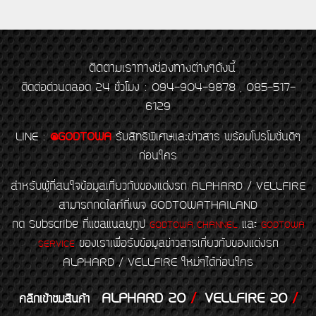
ติดตามเราทางช่องทางต่างๆดังนี้
ติดต่อด่วนตลอด 24 ชั่วโมง : 094-904-9878 , 085-517-
6129
LINE
:
@GODTOWA
รับสิทธิพิเศษและข่าวสาร พร้อมโปรโมชั่นดีๆ
ก่อนใคร
สำหรับผู้ที่สนใจข้อมูลเกี่ยวกับของแต่งรถ ALPHARD / VELLFIRE
สามารถกดไลค์ที่เพจ GODTOWATHAILAND
กด Subscribe ที่แชลแนลยูทูป
และ
GODTOWA CHANNEL
GODTOWA
ของเราเพื่อรับข้อมูลข่าวสารเกี่ยวกับของแต่งรถ
SERVICE
ALPHARD / VELLFIRE ใหม่ๆได้ก่อนใคร
ALPHARD 20
/
VELLFIRE 20
/
คลิกเข้าชมสินค้า