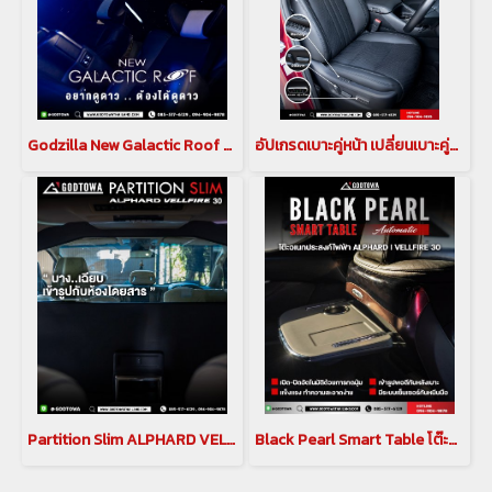
Godzilla New Galactic Roof ท้องฟ้าจำลอง สำหรับ อัลพาร์ด เวลไฟร์ ALPHARD / VELLFIRE 30 รุ่นปี 2015-2023
อัปเกรดเบาะคู่หน้า เปลี่ยนเบาะคู่หน้า ให้เป็นเบาะไฟฟ้า แบบตัวท็อป สำหรับรถ alphard vellfire 30 รุ่นปี 2015-2023
Partition Slim ALPHARD VELLFIRE 30 ฉากกั้นห้องโดยสาร อัลพาร์ด เวลไฟร์ 30
Black Pearl Smart Table โต๊ะอเนกประสงค์ไฟฟ้า พร้อมเบาะพักเท้า black pearl สำหรับ Alphard Vellfire 30