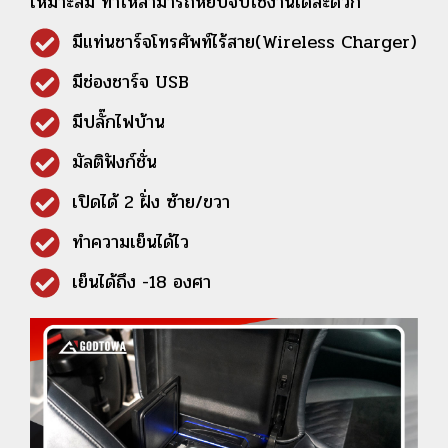
เหมาะสม ทำให้สามารถหยิบจับใช้งานได้สะดวก
มีแท่นชาร์จโทรศัพท์ไร้สาย(Wireless Charger)
มีช่องชาร์จ USB
มีปลั๊กไฟบ้าน
มัลติฟังก์ชั่น
เปิดได้ 2 ฝั่ง ซ้าย/ขวา
ทำความเย็นได้ไว
เย็นได้ถึง -18 องศา