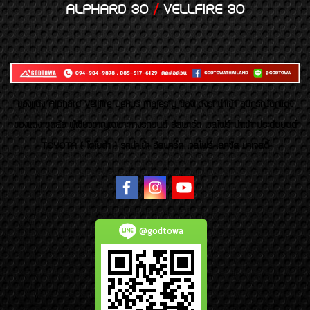
ALPHARD 30
/
VELLFIRE 30
ของเเต่ง Alphard Vellfire Lexus Majesty ของเเต่งรถนำเข้า อุปกรณ์ตกแต่ง
ของแต่ง ชุดล้อ ผู้เชี่ยวชาญเฉพาะทางรถยนต์ อัลพาร์ด เวลไฟร์ นำเข้า ประดับยนต์
TOYOTA ( โตโยต้า ) รถนำเข้า อัลพาร์ด เวลไฟร์ เลกซัส มาเจสตี้
@godtowa