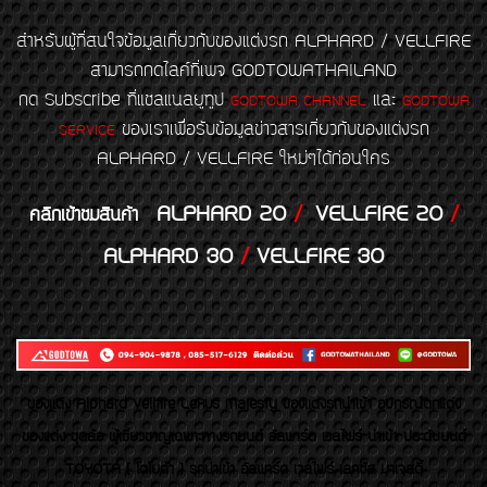
สำหรับผู้ที่สนใจข้อมูลเกี่ยวกับของแต่งรถ ALPHARD / VELLFIRE
สามารถกดไลค์ที่เพจ GODTOWATHAILAND
กด Subscribe ที่แชลแนลยูทูป
และ
GODTOWA CHANNEL
GODTOWA
ของเราเพื่อรับข้อมูลข่าวสารเกี่ยวกับของแต่งรถ
SERVICE
ALPHARD / VELLFIRE ใหม่ๆได้ก่อนใคร
ALPHARD 20
/
VELLFIRE 20
/
คลิกเข้าชมสินค้า
ALPHARD 30
/
VELLFIRE 30
ของเเต่ง Alphard Vellfire Lexus Majesty ของเเต่งรถนำเข้า อุปกรณ์ตกแต่ง
ของแต่ง ชุดล้อ ผู้เชี่ยวชาญเฉพาะทางรถยนต์ อัลพาร์ด เวลไฟร์ นำเข้า ประดับยนต์
TOYOTA ( โตโยต้า ) รถนำเข้า อัลพาร์ด เวลไฟร์ เลกซัส มาเจสตี้