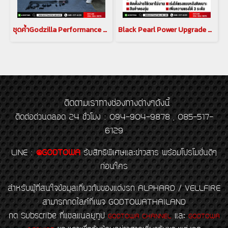
ชุดค้ำGodzilla Performance Damper สำหรับรถยนต์ Alphard Vellfire 20 Godzilla Performance Damper Alphard Vellfire 20
Black Pearl Power Upgrade Sport Plus E-Pedal Box คันเร่งไฟฟ้า Black Pearl สำหรับ ALPHARD / VELLFIRE 20 กล่องเพิ่มสมรรถนะสำหรับรถยนต์โตโยต้าอัลพาร์ด เวลไฟร์ คันเร่งไฟฟ้าอัลพาร์ด เวลไฟร์ 20 ตัวเร่งอัลพาร์ด เวลไฟร์
ติดตามเราทางช่องทางต่างๆดังนี้
ติดต่อด่วนตลอด 24 ชั่วโมง : 094-904-9878 , 085-517-
6129
LINE
:
@GODTOWA
รับสิทธิพิเศษและข่าวสาร พร้อมโปรโมชั่นดีๆ
ก่อนใคร
สำหรับผู้ที่สนใจข้อมูลเกี่ยวกับของแต่งรถ ALPHARD / VELLFIRE
สามารถกดไลค์ที่เพจ GODTOWATHAILAND
กด Subscribe ที่แชลแนลยูทูป
และ
GODTOWA CHANNEL
GODTOWA