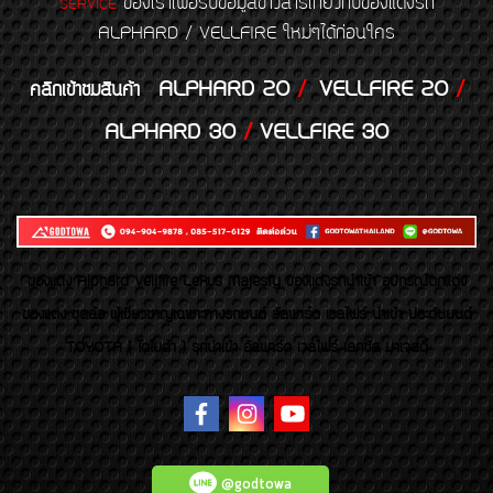
ของเราเพื่อรับข้อมูลข่าวสารเกี่ยวกับของแต่งรถ
SERVICE
ALPHARD / VELLFIRE ใหม่ๆได้ก่อนใคร
ALPHARD 20
/
VELLFIRE 20
/
คลิกเข้าชมสินค้า
ALPHARD 30
/
VELLFIRE 30
ของเเต่ง Alphard Vellfire Lexus Majesty ของเเต่งรถนำเข้า อุปกรณ์ตกแต่ง
ของแต่ง ชุดล้อ ผู้เชี่ยวชาญเฉพาะทางรถยนต์ อัลพาร์ด เวลไฟร์ นำเข้า ประดับยนต์
TOYOTA ( โตโยต้า ) รถนำเข้า อัลพาร์ด เวลไฟร์ เลกซัส มาเจสตี้
@godtowa