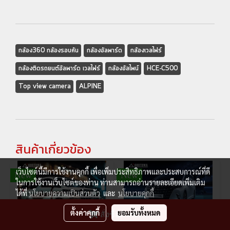
กล้อง360 กล้องรอบคัน
กล้องอัลพาร์ด
กล้องเวลไฟร์
กล้องติดรถยนต์อัลพาร์ด เวลไฟร์
กล้องอัลไพน์
HCE-C500
Top view camera
ALPINE
สินค้าเกี่ยวข้อง
เว็บไซต์นี้มีการใช้งานคุกกี้ เพื่อเพิ่มประสิทธิภาพและประสบการณ์ที่ดี
New
New
ในการใช้งานเว็บไซต์ของท่าน ท่านสามารถอ่านรายละเอียดเพิ่มเติม
ได้ที่
นโยบายความเป็นส่วนตัว
และ
นโยบายคุกกี้
ตั้งค่าคุกกี้
ยอมรับทั้งหมด
สั่งซื้อสินค้า