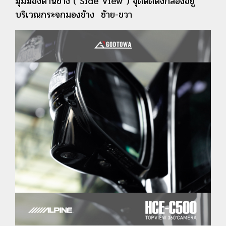
มุมมองด้านข้าง ( Side View ) จุดติดตั้งกล้องอยู่
บริเวณกระจกมองข้าง ซ้าย-ขวา