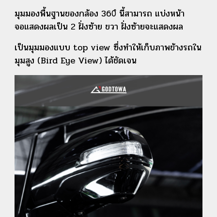
มุมมองพื้นฐานของกล้อง
360ํ นี้สามารถ แบ่งหน้า
จอแสดงผลเป็น 2 ฝั่งซ้าย ขวา
ฝั่งซ้ายจะแสดงผล
เป็นมุมมอง
แบบ top view
ซึ่งทำให้เก็บภาพข้างรถใน
มุมสูง (Bird Eye View) ได้ชัดเจน