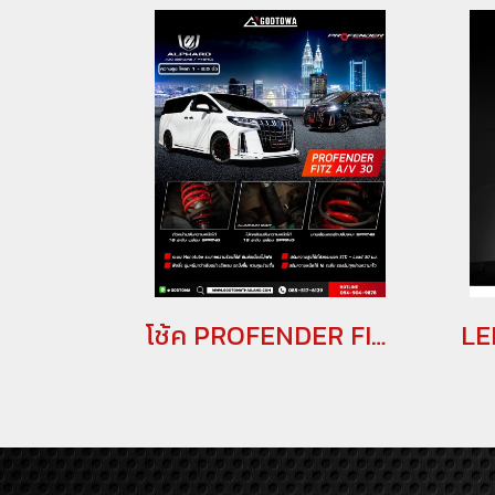
โช้ค PROFENDER FITZ TOYOTA Alphard Vellfire 30 โช้คอัพ Profender