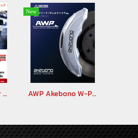
New
Black Pearl Power Upgrade Sport Plus E-Pedal Box คันเร่งไฟฟ้า Black Pearl สำหรับ alphard vellfire 30 2018-2023 กล่องเพิ่มสมรรถนะสำหรับรถยนต์โตโยต้าอัลพาร์ด เวลไฟร์ คันเร่งไฟฟ้าอัลพาร์ด เวลไฟร์ ตัวเร่งอัลพาร์ด เวลไฟร์
AWP Akebono W-Piston Brake Caliper Alphard & Vellfire 30