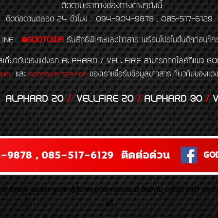
ติดตามเราทางช่องทางต่างๆดังนี้
ติดต่อด่วนตลอด 24 ชั่วโมง : 094-904-9878 , 085-517-6129
LINE
:
@GODTOWA
รับสิทธิพิเศษและข่าวสาร พร้อมโปรโมชั่นดีๆก่อนใค
้อมูลเกี่ยวกับของแต่งรถ ALPHARD / VELLFIRE สามารถกดไลค์ที่เ
และ
ของเราเพื่อรับข้อมูลข่าวสารเกี่ยวกับขอ
NNEL
GODTOWA SERVICE
ALPHARD 20
/
VELLFIRE 20
/
ALPHARD 30
/
V
รณ์ตกแต่ง ของแต่ง ชุดล้อ ผู้เชี่ยวชาญเฉพาะทางรถยนต์ อัลพาร์ด เวลไฟร์ นำเข้า ประดั
สตี้