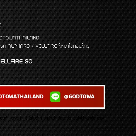
ร
พจ GODTOWATHAILAND
งแต่งรถ ALPHARD / VELLFIRE ใหม่ๆได้ก่อนใคร
ELLFIRE 30
บยนต์ TOYOTA ( โตโยต้า ) รถนำเข้า อัลพาร์ด เวลไฟร์ เลกซัส มาเจ