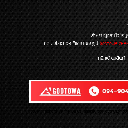
สำหรับผู้ที่สนใจข
กด Subscribe ที่แชลแนลยูทูป
GODTOWA CHA
คลิกเข้าชมสินค้า
ของเเต่ง Alphard Vellfire Lexus Majesty ของเเต่งรถนำเข้า อุปก