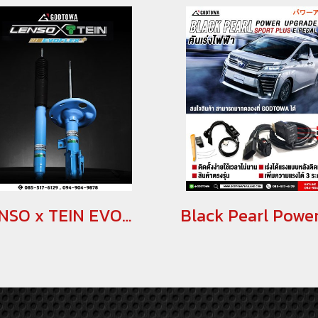
LENSO x TEIN EVOFLEX+ โช้คอัพสมรรถนะสูง พร้อมระบบ Hydraulic Bump Stopper (H.B.S.)