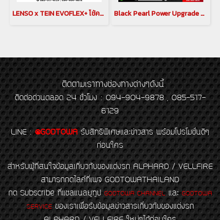
LENSO x TEIN EVOFLEX+ โช้คอัพสมรรถนะสูง พร้อมระบบ Hydraulic Bump Stopper (H.B.S.)
Black Pearl Power Upgrade Sport Plus E-Pedal Box คันเร่งไฟฟ้า Black Pearl สำหรับ alphard vellfire 30 2018-2023 กล่องเพิ่มสมรรถนะสำหรับรถยนต์โตโยต้าอัลพาร์ด เวลไฟร์ คันเร่งไฟฟ้าอัลพาร์ด เวลไฟร์ ตัวเร่งอัลพาร์ด เวลไฟร์
ติดตามเราทางช่องทางต่างๆดังนี้
ติดต่อด่วนตลอด 24 ชั่วโมง : 094-904-9878 , 085-517-
6129
LINE
:
@GODTOWA
รับสิทธิพิเศษและข่าวสาร พร้อมโปรโมชั่นดีๆ
ก่อนใคร
สำหรับผู้ที่สนใจข้อมูลเกี่ยวกับของแต่งรถ ALPHARD / VELLFIRE
สามารถกดไลค์ที่เพจ GODTOWATHAILAND
กด Subscribe ที่แชลแนลยูทูป
และ
GODTOWA CHANNEL
GODTOWA
ของเราเพื่อรับข้อมูลข่าวสารเกี่ยวกับของแต่งรถ
SERVICE
ALPHARD / VELLFIRE ใหม่ๆได้ก่อนใคร