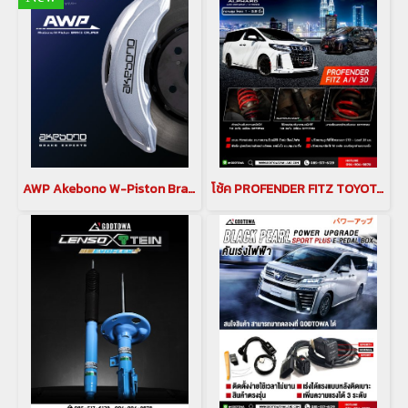
AWP Akebono W-Piston Brake Caliper Alphard & Vellfire 30
โช้ค PROFENDER FITZ TOYOTA Alphard Vellfire 30 โช้คอัพ Profender