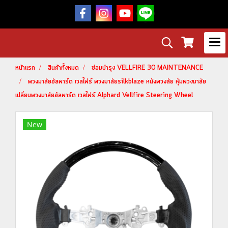
หน้าแรก
สินค้าทั้งหมด
ซ่อมบำรุง VELLFIRE 30 MAINTENANCE
พวงมาลัยอัลพาร์ด เวลไฟร์ พวงมาลัยsilkblaze หนังพวงลัย หุ้มพวงมาลัย
เปลี่ยนพวงมาลัยอัลพาร์ด เวลไฟร์ Alphard Vellfire Steering Wheel
New