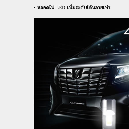
• หลอดไฟ LED เพิ่มระดับได้หลายเท่า