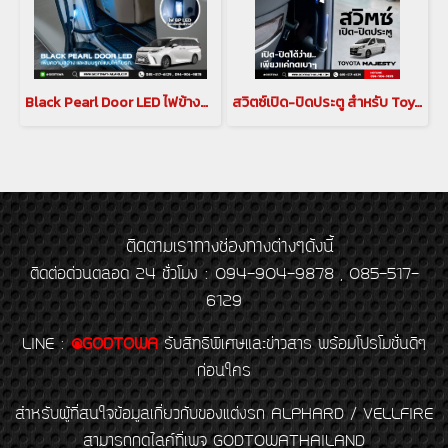
Black Pearl Door LED ไฟข้างประตู สำหรับ New Lexus LM รุ่นปี 2024
สวิตซ์เปิด-ปิดประตู สำหรับ Toyota Majesty สวิตช์เปิด ปิด ตรงราวมือจับประตูสไลด์ โตโยต้า มาเจสตี้
ติดตามเราทางช่องทางต่างๆดังนี้
ติดต่อด่วนตลอด 24 ชั่วโมง : 094-904-9878 , 085-517-
6129
LINE
:
@GODTOWA
รับสิทธิพิเศษและข่าวสาร พร้อมโปรโมชั่นดีๆ
ก่อนใคร
สำหรับผู้ที่สนใจข้อมูลเกี่ยวกับของแต่งรถ ALPHARD / VELLFIRE
สามารถกดไลค์ที่เพจ GODTOWATHAILAND