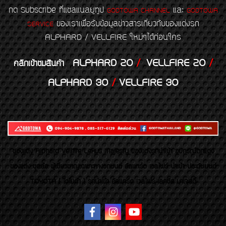
กด Subscribe ที่แชลแนลยูทูป
และ
GODTOWA CHANNEL
GODTOWA
ของเราเพื่อรับข้อมูลข่าวสารเกี่ยวกับของแต่งรถ
SERVICE
ALPHARD / VELLFIRE ใหม่ๆได้ก่อนใคร
ALPHARD 20
/
VELLFIRE 20
/
คลิกเข้าชมสินค้า
ALPHARD 30
/
VELLFIRE 30
ของเเต่ง Alphard Vellfire Lexus Majesty ของเเต่งรถนำเข้า อุปกรณ์ตกแต่ง
ของแต่ง ชุดล้อ ผู้เชี่ยวชาญเฉพาะทางรถยนต์ อัลพาร์ด เวลไฟร์ นำเข้า ประดับยนต์
TOYOTA ( โตโยต้า ) รถนำเข้า อัลพาร์ด เวลไฟร์ เลกซัส มาเจสตี้