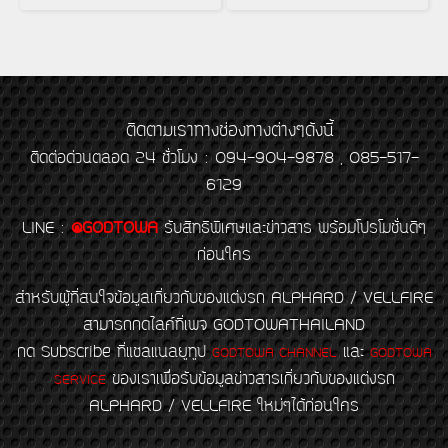
ติดตามเราทางช่องทางต่างๆดังนี้
ติดต่อด่วนตลอด 24 ชั่วโมง : 094-904-9878 , 085-517-
6129
LINE
:
@GODTOWA
รับสิทธิพิเศษและข่าวสาร พร้อมโปรโมชั่นดีๆ
ก่อนใคร
สำหรับผู้ที่สนใจข้อมูลเกี่ยวกับของแต่งรถ ALPHARD / VELLFIRE
สามารถกดไลค์ที่เพจ GODTOWATHAILAND
กด Subscribe ที่แชลแนลยูทูป
และ
GODTOWA CHANNEL
GODTOWA
ของเราเพื่อรับข้อมูลข่าวสารเกี่ยวกับของแต่งรถ
SERVICE
ALPHARD / VELLFIRE ใหม่ๆได้ก่อนใคร