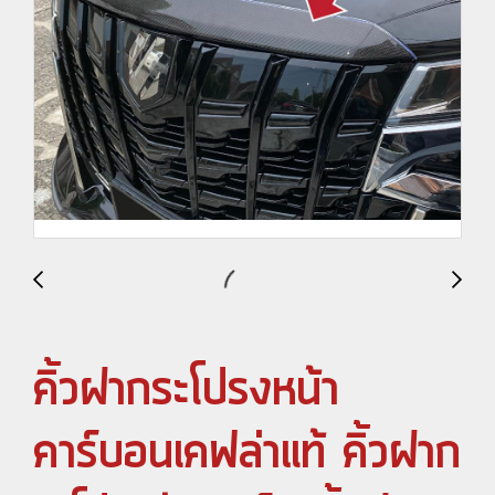
คิ้วฝากระโปรงหน้า
คาร์บอนเคฟล่าแท้ คิ้วฝาก