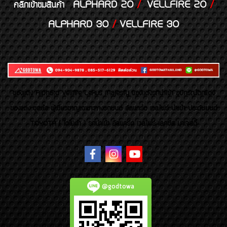
ALPHARD 20
/
VELLFIRE 20
/
คลิกเข้าชมสินค้า
ALPHARD 30
/
VELLFIRE 30
ของเเต่ง Alphard Vellfire Lexus Majesty ของเเต่งรถนำเข้า อุปกรณ์ตกแต่ง
ของแต่ง ชุดล้อ ผู้เชี่ยวชาญเฉพาะทางรถยนต์ อัลพาร์ด เวลไฟร์ นำเข้า ประดับยนต์
TOYOTA ( โตโยต้า ) รถนำเข้า อัลพาร์ด เวลไฟร์ เลกซัส มาเจสตี้
@godtowa