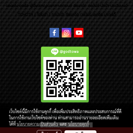
ของแต่ง ชุดล้อ ผู้เชี่ยวชาญเฉพาะทางรถยนต์ อัลพาร์ด เวลไฟร์ นำเข้า ประดับยนต์
TOYOTA ( โตโยต้า ) รถนำเข้า อัลพาร์ด เวลไฟร์ เลกซัส มาเจสตี้
@godtowa
เว็บไซต์นี้มีการใช้งานคุกกี้ เพื่อเพิ่มประสิทธิภาพและประสบการณ์ที่ดี
© Copyright 2015 All right reserved. MakeWebEasy.com
ในการใช้งานเว็บไซต์ของท่าน ท่านสามารถอ่านรายละเอียดเพิ่มเติม
ได้ที่
นโยบายความเป็นส่วนตัว
และ
นโยบายคุกกี้
ผู้เข้าชมวันนี้
1