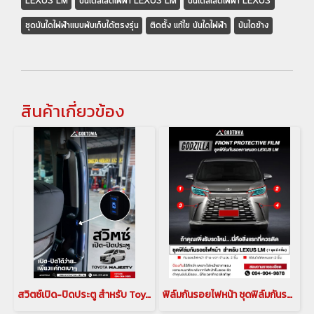
LEXUS LM
บันไดสไลด์ไฟฟ้า LEXUS LM
บันไดสไลด์ไฟฟ้า LEXUS
ชุดบันไดไฟฟ้าแบบพับเก็บได้ตรงรุ่น
ติดตั้ง แก้ไข บันไดไฟฟ้า
บันไดข้าง
สินค้าเกี่ยวข้อง
สวิตซ์เปิด-ปิดประตู สำหรับ Toyota Majesty สวิตช์เปิด ปิด ตรงราวมือจับประตูสไลด์ โตโยต้า มาเจสตี้
ฟิล์มกันรอยไฟหน้า ชุดฟิล์มกันรอยไฟหน้า GODZILLA Front Protective Film สำหรับ LEXUS LM 2023 ขึ้นไป