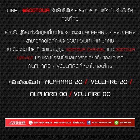
LINE
:
@GODTOWA
รับสิทธิพิเศษและข่าวสาร พร้อมโปรโมชั่นดีๆ
ก่อนใคร
สำหรับผู้ที่สนใจข้อมูลเกี่ยวกับของแต่งรถ ALPHARD / VELLFIRE
สามารถกดไลค์ที่เพจ GODTOWATHAILAND
กด Subscribe ที่แชลแนลยูทูป
และ
GODTOWA CHANNEL
GODTOWA
ของเราเพื่อรับข้อมูลข่าวสารเกี่ยวกับของแต่งรถ
SERVICE
ALPHARD / VELLFIRE ใหม่ๆได้ก่อนใคร
ALPHARD 20
/
VELLFIRE 20
/
คลิกเข้าชมสินค้า
ALPHARD 30
/
VELLFIRE 30
ของเเต่ง Alphard Vellfire Lexus Majesty ของเเต่งรถนำเข้า อุปกรณ์ตกแต่ง