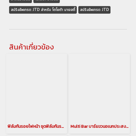
สปริงอัพเกรด JTD สำหรับ โตโยต้า มาเจสตี้
สปริงอัพเกรด JTD
สินค้าเกี่ยวข้อง
ฟิล์มกันรอยไฟหน้า ชุดฟิล์มกันรอยไฟหน้า GODZILLA Front Protective Film สำหรับ LEXUS LM 2023 ขึ้นไป
Multi Bar บาร์แขวนอเนกประสงค์ภายในรถ สำหรับรถยนต์ Lexus LM