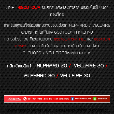
LINE
:
@GODTOWA
รับสิทธิพิเศษและข่าวสาร พร้อมโปรโมชั่นดีๆ
ก่อนใคร
สำหรับผู้ที่สนใจข้อมูลเกี่ยวกับของแต่งรถ ALPHARD / VELLFIRE
สามารถกดไลค์ที่เพจ GODTOWATHAILAND
กด Subscribe ที่แชลแนลยูทูป
และ
GODTOWA CHANNEL
GODTOWA
ของเราเพื่อรับข้อมูลข่าวสารเกี่ยวกับของแต่งรถ
SERVICE
ALPHARD / VELLFIRE ใหม่ๆได้ก่อนใคร
ALPHARD 20
/
VELLFIRE 20
/
คลิกเข้าชมสินค้า
ALPHARD 30
/
VELLFIRE 30
ของเเต่ง Alphard Vellfire Lexus Majesty ของเเต่งรถนำเข้า อุปกรณ์ตกแต่ง