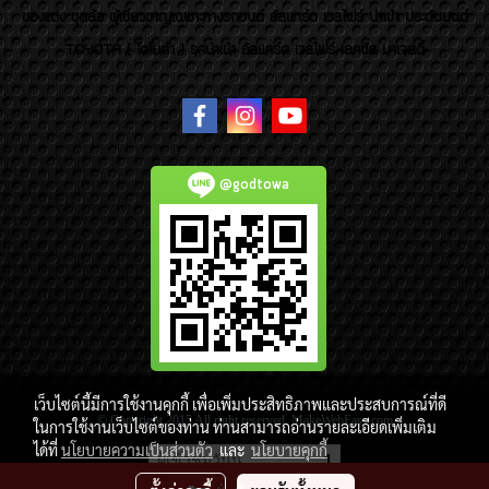
ของแต่ง ชุดล้อ ผู้เชี่ยวชาญเฉพาะทางรถยนต์ อัลพาร์ด เวลไฟร์ นำเข้า ประดับยนต์
TOYOTA ( โตโยต้า ) รถนำเข้า อัลพาร์ด เวลไฟร์ เลกซัส มาเจสตี้
@godtowa
เว็บไซต์นี้มีการใช้งานคุกกี้ เพื่อเพิ่มประสิทธิภาพและประสบการณ์ที่ดี
© Copyright 2015 All right reserved. MakeWebEasy.com
ในการใช้งานเว็บไซต์ของท่าน ท่านสามารถอ่านรายละเอียดเพิ่มเติม
ได้ที่
นโยบายความเป็นส่วนตัว
และ
นโยบายคุกกี้
ผู้เข้าชมวันนี้
1