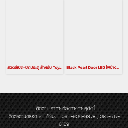
สวิตซ์เปิด-ปิดประตู สำหรับ Toyota Majesty สวิตช์เปิด ปิด ตรงราวมือจับประตูสไลด์ โตโยต้า มาเจสตี้
Black Pearl Door LED ไฟข้างประตู สำหรับ New Lexus LM รุ่นปี 2024
ติดตามเราทางช่องทางต่างๆดังนี้
ติดต่อด่วนตลอด 24 ชั่วโมง : 094-904-9878 , 085-517-
6129