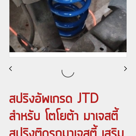
สปริงอัพเกรด JTD
สำหรับ โตโยต้า มาเจสตี้
สปริงติดรถมาเจสตี้ เสริม