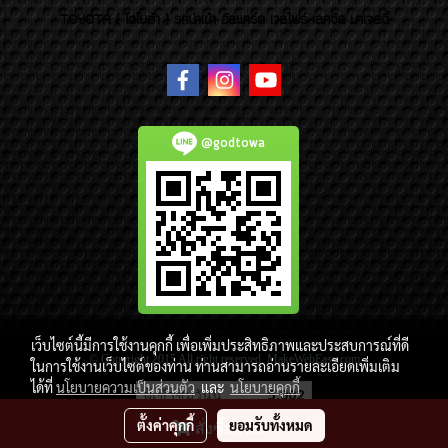
TOYOTA ( โตโยต้า ) รถนำเข้า อัลพาร์ด เวลไฟร์ เลกซัส มาเจสตี้
@godtowa
เว็บไซต์นี้มีการใช้งานคุกกี้ เพื่อเพิ่มประสิทธิภาพและประสบการณ์ที่ดี
© Copyright 2015 All right reserved. MakeWebEasy.com
ในการใช้งานเว็บไซต์ของท่าน ท่านสามารถอ่านรายละเอียดเพิ่มเติม
ได้ที่
นโยบายความเป็นส่วนตัว
และ
นโยบายคุกกี้
ผู้เข้าชมวันนี้
5,002
ตั้งค่าคุกกี้
ยอมรับทั้งหมด
สั่งซื้อสินค้า
Powered by
MakeWebEasy.com