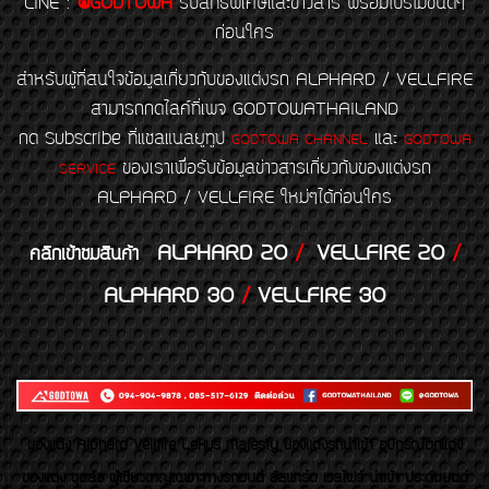
LINE
:
@GODTOWA
รับสิทธิพิเศษและข่าวสาร พร้อมโปรโมชั่นดีๆ
ก่อนใคร
สำหรับผู้ที่สนใจข้อมูลเกี่ยวกับของแต่งรถ ALPHARD / VELLFIRE
สามารถกดไลค์ที่เพจ GODTOWATHAILAND
กด Subscribe ที่แชลแนลยูทูป
และ
GODTOWA CHANNEL
GODTOWA
ของเราเพื่อรับข้อมูลข่าวสารเกี่ยวกับของแต่งรถ
SERVICE
ALPHARD / VELLFIRE ใหม่ๆได้ก่อนใคร
ALPHARD 20
/
VELLFIRE 20
/
คลิกเข้าชมสินค้า
ALPHARD 30
/
VELLFIRE 30
ของเเต่ง Alphard Vellfire Lexus Majesty ของเเต่งรถนำเข้า อุปกรณ์ตกแต่ง
ของแต่ง ชุดล้อ ผู้เชี่ยวชาญเฉพาะทางรถยนต์ อัลพาร์ด เวลไฟร์ นำเข้า ประดับยนต์