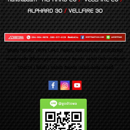
คลิกเข้าชมสินค้า
ALPHARD 30
/
VELLFIRE 30
ของเเต่ง Alphard Vellfire Lexus Majesty ของเเต่งรถนำเข้า อุปกรณ์ตกแต่ง
ของแต่ง ชุดล้อ ผู้เชี่ยวชาญเฉพาะทางรถยนต์ อัลพาร์ด เวลไฟร์ นำเข้า ประดับยนต์
TOYOTA ( โตโยต้า ) รถนำเข้า อัลพาร์ด เวลไฟร์ เลกซัส มาเจสตี้
@godtowa