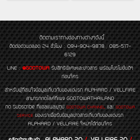
ติดตามเราทางช่องทางต่างๆดังนี้
ติดต่อด่วนตลอด 24 ชั่วโมง : 094-904-9878 , 085-517-
6129
LINE
:
@GODTOWA
รับสิทธิพิเศษและข่าวสาร พร้อมโปรโมชั่นดีๆ
ก่อนใคร
สำหรับผู้ที่สนใจข้อมูลเกี่ยวกับของแต่งรถ ALPHARD / VELLFIRE
สามารถกดไลค์ที่เพจ GODTOWATHAILAND
กด Subscribe ที่แชลแนลยูทูป
และ
GODTOWA CHANNEL
GODTOWA
ของเราเพื่อรับข้อมูลข่าวสารเกี่ยวกับของแต่งรถ
SERVICE
ALPHARD / VELLFIRE ใหม่ๆได้ก่อนใคร
ALPHARD 20
/
VELLFIRE 20
/