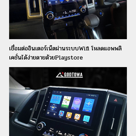
เชื่อมต่ออินเตอร์เน็ตผ่านระบบWifi โหลดแอพพลิ
เคชั่นได้ง่ายดายด้วยPlaystore