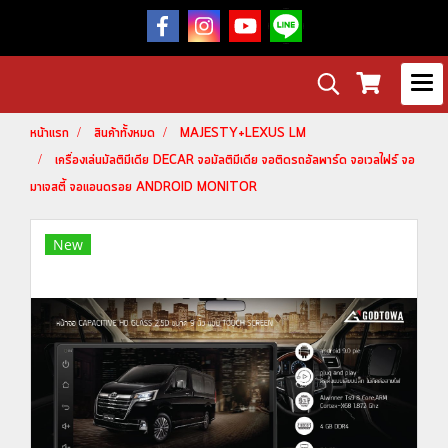
หน้าแรก
สินค้าทั้งหมด
MAJESTY+LEXUS LM
เครื่องเล่นมัลติมีเดีย DECAR จอมัลติมีเดีย จอติดรถอัลพาร์ด จอเวลไฟร์ จอ
มาเจสตี้ จอแอนดรอย ANDROID MONITOR
New