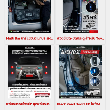
Multi Bar บาร์แขวนอเนกประสงค์ภายในรถ สำหรับรถยนต์ Lexus LM
สวิตซ์เปิด-ปิดประตู สำหรับ Toyota Majesty สวิตช์เปิด ปิด ตรงราวมือจับประตูสไลด์ โตโยต้า มาเจสตี้
ฟิล์มกันรอยไฟหน้า ชุดฟิล์มกันรอยไฟหน้า GODZILLA Front Protective Film สำหรับ LEXUS LM 2023 ขึ้นไป
Black Pearl Door LED ไฟข้างประตู สำหรับ New Lexus LM รุ่นปี 2024