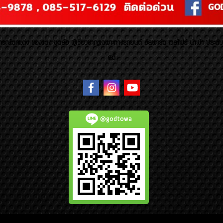
รณ์ตกแต่ง ของแต่ง ชุดล้อ ผู้เชี่ยวชาญเฉพาะทางรถยนต์ อัลพาร์ด เวลไฟร์ นำเข้า ประดั
สตี้
@godtowa