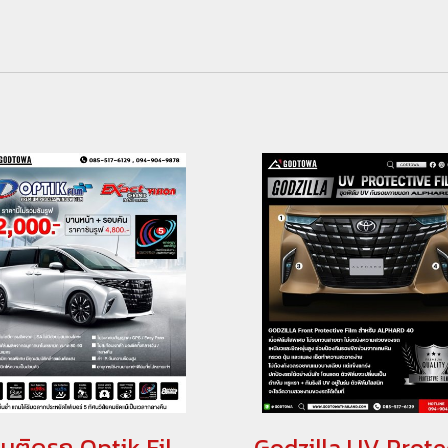
ฟิล์มติดรถ Optik Film Premium Process Window Film Optik Film Exact Vision Ceramic Nano Ceramic สำหรับ Alphard 40