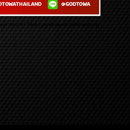
บยนต์ TOYOTA ( โตโยต้า ) รถนำเข้า อัลพาร์ด เวลไฟร์ เลกซัส มาเจ