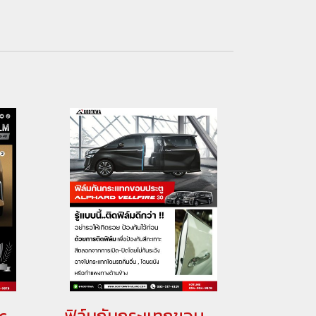
Godzilla UV Protection Film ไฟหน้า & ไฟตัดหมอก สำหรับ Alphard 40
ฟิล์มกันกระแทกขอบประตู Alphard 30 Vellfire 30 ฟิล์มกันกระแทกขอบประตู อัลพาร์ด 30 เวลไฟร์ 30