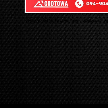
ของเเต่ง Alphard Vellfire Lexus Majesty ของเเต่งรถนำเข้า อุปก