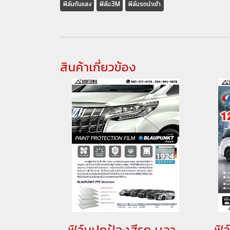
ฟิล์มกันเเสง
ฟิล์ม3M
ฟิล์มรถนำเข้า
สินค้าเกี่ยวข้อง
ฟิล์มปกป้องสีรถ บลาวฟุ้งค์ Blaupunkt Ppf Structure ฟิล์มกันรอย BLAUPUNKT สำหรับรถยนต์ ALPHARD / VELLFIRE 30 รุ่นปี 2015-2021