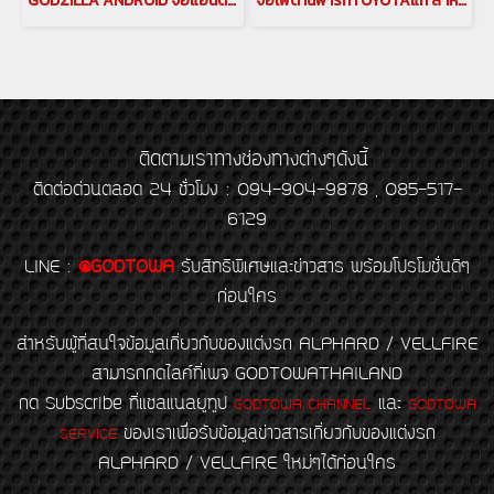
GODZILLA ANDROID จอแอนดรอยด์อัพเกรดฟังก์ชั่น สำหรับรถยนต์ ALPHARD / VELLFIRE 20 รุ่นปี 2008-2014 ram 6 android 11
จอเพดานพาร์ทTOYOTAแท้ สำหรับ ALPHARD / VELLFIRE 20 ขนาด12นิ้วตรงรุ่น สำหรับ อัลพาร์ด/เวลไฟร์ 20
ติดตามเราทางช่องทางต่างๆดังนี้
ติดต่อด่วนตลอด 24 ชั่วโมง : 094-904-9878 , 085-517-
6129
LINE
:
@GODTOWA
รับสิทธิพิเศษและข่าวสาร พร้อมโปรโมชั่นดีๆ
ก่อนใคร
สำหรับผู้ที่สนใจข้อมูลเกี่ยวกับของแต่งรถ ALPHARD / VELLFIRE
สามารถกดไลค์ที่เพจ GODTOWATHAILAND
กด Subscribe ที่แชลแนลยูทูป
และ
GODTOWA CHANNEL
GODTOWA
ของเราเพื่อรับข้อมูลข่าวสารเกี่ยวกับของแต่งรถ
SERVICE
ALPHARD / VELLFIRE ใหม่ๆได้ก่อนใคร