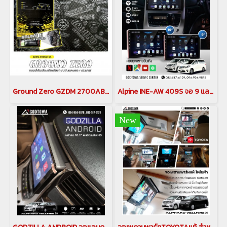
Ground Zero GZDM 2700AB-XL แดมป์กันเสียงสำหรับรถยนต์ ALPHARD / VELLFIRE แผ่นซับเสียงติดรถยนต์อัลพาร์ด เวลไฟร์
Alpine INE-AW 409S จอ 9 และ10 นิ้ว จอแอนดรอยด์สำหรับรถยนต์ ALPHARD / VELLFIRE 20 รุ่นปี 2008-2014
New